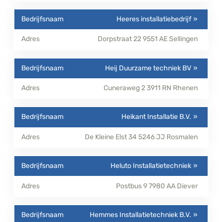
Heeres installatiebedrijf
Dorpstraat 22
9551 AE
Sellingen
Heij Duurzame techniek BV
Cuneraweg 2
3911 RN
Rhenen
Heikant Installatie B.V.
De Kleine Elst 34
5246 JJ
Rosmalen
Heluto Installatietechniek
Postbus 9
7980 AA
Diever
Hemmes Installatietechniek B.V.