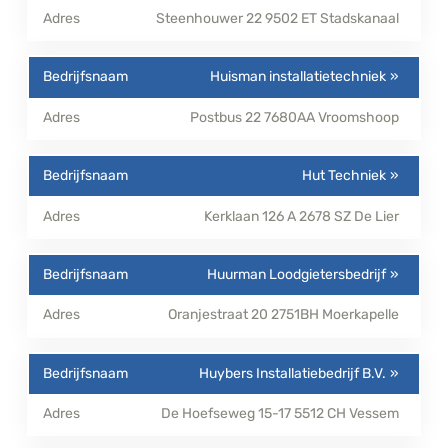
Steenhouwer 22
9502 ET
Stadskanaal
Huisman installatietechniek
Postbus 22
7680AA
Vroomshoop
Hut Techniek
Kerklaan 126 A
2678 SZ
De Lier
Huurman Loodgietersbedrijf
Oranjestraat 20
2751BH
Moerkapelle
Huybers Installatiebedrijf B.V.
De Hoefseweg 15-17
5512 CH
Vessem