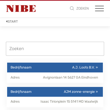
ZOEKEN
START
A.J. Loots B.V.
Avignonlaan 14
5627 GA
Eindhoven
AJM zonne-energie
Isaac Tirionplein 15
5141 MD
Waalwijk