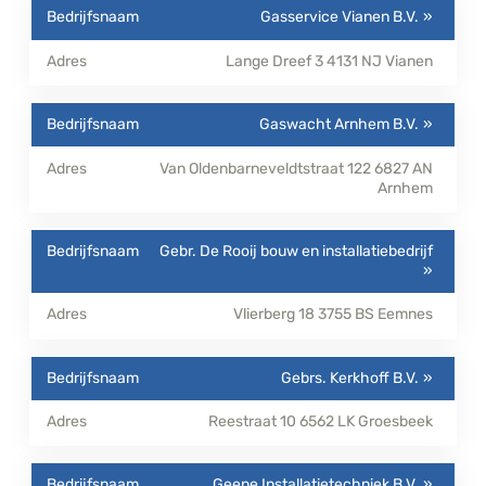
Gasservice Vianen B.V.
Lange Dreef 3
4131 NJ
Vianen
Gaswacht Arnhem B.V.
Van Oldenbarneveldtstraat 122
6827 AN
Arnhem
Gebr. De Rooij bouw en installatiebedrijf
Vlierberg 18
3755 BS
Eemnes
Gebrs. Kerkhoff B.V.
Reestraat 10
6562 LK
Groesbeek
Geene Installatietechniek B.V.