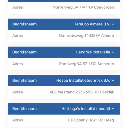
Monierweg 5A
7741 KV
Coevorden
Hemubo Almere B.V.
Damsluisweg 1
1332EA
Almere
Hendriks Installatie
Randweg 9A
5711 DJ
Someren
Hespa Installatietechniek B.V.
ABC Westland 233
2685 DC
Poeldijk
Hettinga's Installatiebedrijf
De Opper 2
8621 DZ
Heeg