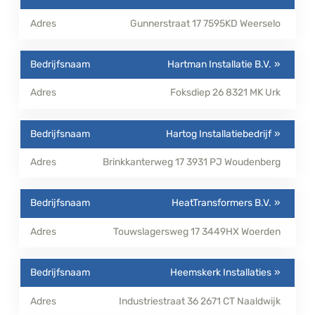
Gunnerstraat 17
7595KD
Weerselo
Hartman Installatie B.V.
Foksdiep 26
8321 MK
Urk
Hartog Installatiebedrijf
Brinkkanterweg 17
3931 PJ
Woudenberg
HeatTransformers B.V.
Touwslagersweg 17
3449HX
Woerden
Heemskerk Installaties
Industriestraat 36
2671 CT
Naaldwijk