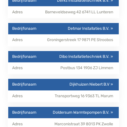
Derks Installatietechniek B.V.
Barneveldseweg 42
6741 LL
Lunteren
Detmar Installaties B.V.
Groningerstreek 17
9871 PE
Stroobos
Dibo Installatietechniek B.V.
Postbus 134
1906 ZJ
Limmen
Dijkhuizen Niebert B.V
Transportweg 16
9363 TL
Marum
Doldersum Warmtepompen B.V.
Marconistraat 39
8013 PK
Zwolle