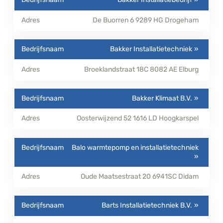
De Buorren 6
9289 HG
Drogeham
Bakker Installatietechniek
Broeklandstraat 18C
8082 AE
Elburg
Bakker Klimaat B.V.
Oosterwijzend 52
1616 LD
Hoogkarspel
Balo warmtepomp en installatietechniek
Oude Maatsestraat 20
6941SC
Didam
Barts Installatietechniek B.V.