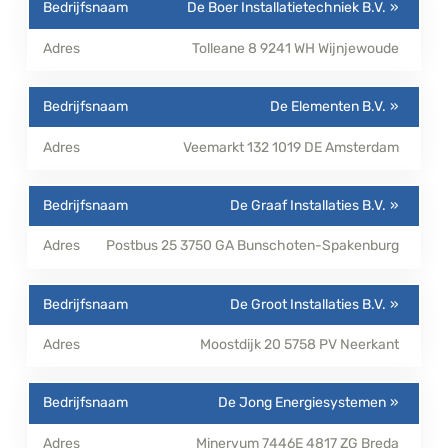
De Boer Installatietechniek B.V.
Tolleane 8
9241 WH
Wijnjewoude
De Elementen B.V.
Veemarkt 132
1019 DE
Amsterdam
De Graaf Installaties B.V.
Postbus 25
3750 GA
Bunschoten-Spakenburg
De Groot Installaties B.V.
Moostdijk 20
5758 PV
Neerkant
De Jong Energiesystemen
Minervum 7446E
4817 ZG
Breda