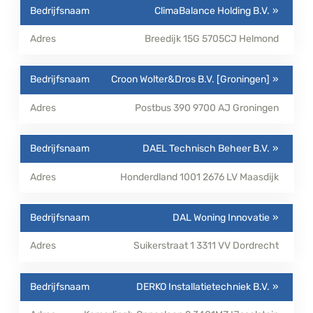
ClimaBalance Holding B.V.
Breedijk 15G
5705CJ
Helmond
Croon Wolter&Dros B.V. [Groningen]
Postbus 390
9700 AJ
Groningen
DAEL Technisch Beheer B.V.
Honderdland 1001
2676 LV
Maasdijk
DAL Woning Innovatie
Suikerstraat 1
3311 VV
Dordrecht
DERKO Installatietechniek B.V.