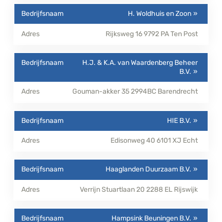
H. Woldhuis en Zoon
Rijksweg 16
9792 PA
Ten Post
H.J. & K.A. van Waardenberg Beheer
B.V.
Gouman-akker 35
2994BC
Barendrecht
HIE B.V.
Edisonweg 40
6101 XJ
Echt
Haaglanden Duurzaam B.V.
Verrijn Stuartlaan 20
2288 EL
Rijswijk
Hampsink Beuningen B.V.