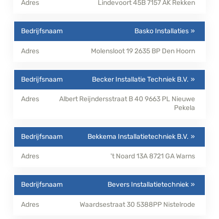
Lindevoort 45B
7157 AK
Rekken
Basko Installaties
Molensloot 19
2635 BP
Den Hoorn
Becker Installatie Techniek B.V.
Albert Reijndersstraat B 40
9663 PL
Nieuwe
Pekela
Bekkema Installatietechniek B.V.
't Noard 13A
8721 GA
Warns
Bevers Installatietechniek
Waardsestraat 30
5388PP
Nistelrode