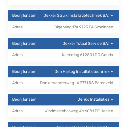
Dekker Struik Installatietechniek B.V.
Olgerweg 17A
9723 EA
Groningen
Dekker Totaal Service B.V.
Keerkring 61
2801 DG
Gouda
Den Hartog Installatietechniek
Donkervoorterweg 14
3771 RS
Barneveld
Derikx Installaties
Windmolenbosweg 4c
6081 PE
Haelen