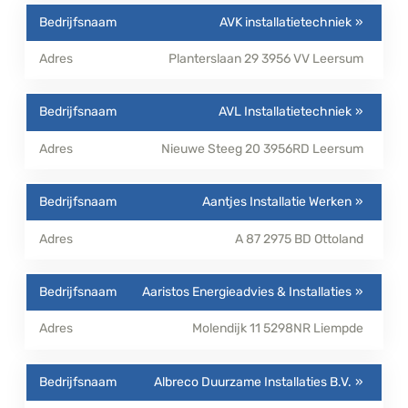
AVK installatietechniek
Planterslaan 29
3956 VV
Leersum
AVL Installatietechniek
Nieuwe Steeg 20
3956RD
Leersum
Aantjes Installatie Werken
A 87
2975 BD
Ottoland
Aaristos Energieadvies & Installaties
Molendijk 11
5298NR
Liempde
Albreco Duurzame Installaties B.V.