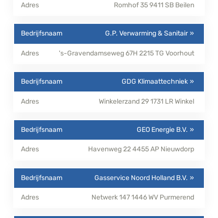
Romhof 35
9411 SB
Beilen
G.P. Verwarming & Sanitair
's-Gravendamseweg 67H
2215 TG
Voorhout
GDG Klimaattechniek
Winkelerzand 29
1731 LR
Winkel
GEO Energie B.V.
Havenweg 22
4455 AP
Nieuwdorp
Gasservice Noord Holland B.V.
Netwerk 147
1446 WV
Purmerend