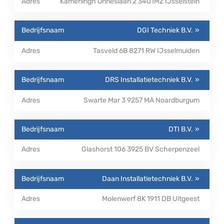
Kamerlingh Onneslaan 2
3401MZ
IJsselstein
DGI Techniek B.V.
Tasveld 6B
8271 RW
IJsselmuiden
DRS Installatietechniek B.V.
Swarte Mar 3
9257 MA
Noardburgum
DTI B.V.
Glashorst 106
3925 BV
Scherpenzeel
Daan Installatietechniek B.V.
Molenwerf 8K
1911 DB
Uitgeest