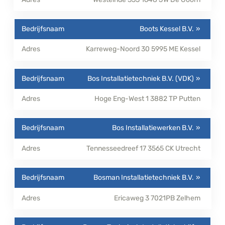
Boots Kessel B.V.
Karreweg-Noord 30
5995 ME
Kessel
Bos Installatietechniek B.V. (VDK)
Hoge Eng-West 1
3882 TP
Putten
Bos Installatiewerken B.V.
Tennesseedreef 17
3565 CK
Utrecht
Bosman Installatietechniek B.V.
Ericaweg 3
7021PB
Zelhem