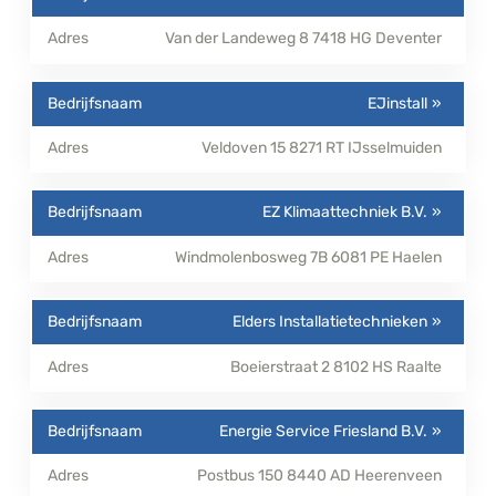
Van der Landeweg 8
7418 HG
Deventer
EJinstall
Veldoven 15
8271 RT
IJsselmuiden
EZ Klimaattechniek B.V.
Windmolenbosweg 7B
6081 PE
Haelen
Elders Installatietechnieken
Boeierstraat 2
8102 HS
Raalte
Energie Service Friesland B.V.
Postbus 150
8440 AD
Heerenveen