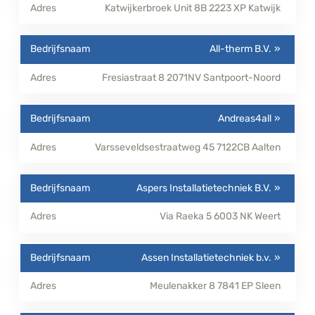
Katwijkerbroek Unit 8B
2223 XP
Katwijk
All-therm B.V.
Fresiastraat 8
2071NV
Santpoort-Noord
Andreas4all
Varsseveldsestraatweg 45
7122CB
Aalten
Aspers Installatietechniek B.V.
Via Raeka 5
6003 NK
Weert
Assen Installatietechniek b.v.
Meulenakker 8
7841 EP
Sleen