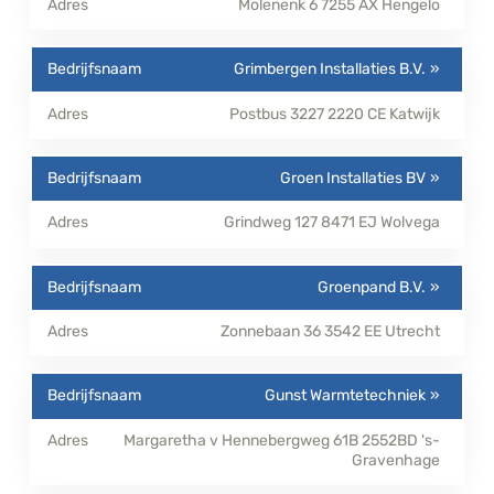
Molenenk 6
7255 AX
Hengelo
Grimbergen Installaties B.V.
Postbus 3227
2220 CE
Katwijk
Groen Installaties BV
Grindweg 127
8471 EJ
Wolvega
Groenpand B.V.
Zonnebaan 36
3542 EE
Utrecht
Gunst Warmtetechniek
Margaretha v Hennebergweg 61B
2552BD
's-
Gravenhage