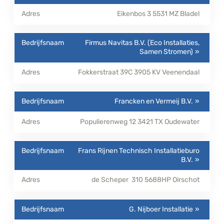
Eikenbos 3
5531 MZ
Bladel
Firmus Navitas B.V. (Eco Installaties,
Samen Stromen)
Fokkerstraat 39C
3905 KV
Veenendaal
Francken en Vermeij B.V.
Populierenweg 12
3421 TX
Oudewater
Frans Rijnen Technisch Installatieburo
B.V.
de Scheper 310
5688HP
Oirschot
G. Nijboer Installatie