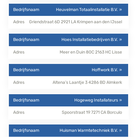
Heuvelman Totaalinstallatie B.V.
Griendstraat 6D
2921 LA
Krimpen aan den IJssel
Hoes Installatiebedrijven B.V.
Meer en Duin 80C
2163 HC
Lisse
Hoffwork B.V.
Altena’s Laantje 3
4286 BD
Almkerk
Hogeweg Installateurs
Spoorstraat 19
7271 CA
Borculo
Huisman Warmtetechniek B.V.