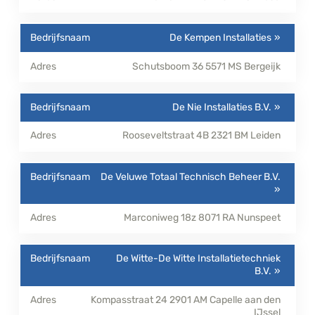
De Kempen Installaties
Schutsboom 36
5571 MS
Bergeijk
De Nie Installaties B.V.
Rooseveltstraat 4B
2321 BM
Leiden
De Veluwe Totaal Technisch Beheer B.V.
Marconiweg 18z
8071 RA
Nunspeet
De Witte-De Witte Installatietechniek
B.V.
Kompasstraat 24
2901 AM
Capelle aan den
IJssel