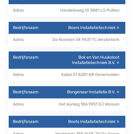
Handelsweg 10
3881 LS
Putten
Boers Installatietechniek
De Noesten 34
9431 TC
Westerbork
Bok en Van Huuksloot
Installatietechniek B.V.
Kabel 57
8281 NR
Genemuiden
Bongenaar Installatie B.V.
Het Aanleg 18A
9951 SJ
Winsum
Boots Installatietechniek
Westeinde 355
1648 JW
De Goorn