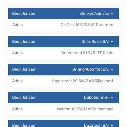
DonkerVeenstra
De Giek 16
9206 AT
Drachten
Dries Rolde B.V.
Gieterstraat 51
9451 TE
Rolde
Drilling4Comfort B.V.
Kapelstraat 20
5447 AB
Rijkevoort
Dubotechniek
Valeton 10
5301 LW
Zaltbommel
Duzatech B.V.