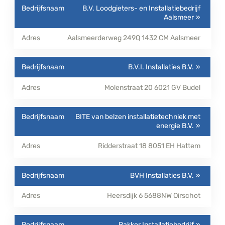
B.V. Loodgieters- en Installatiebedrijf
Aalsmeer
Aalsmeerderweg 249Q
1432 CM
Aalsmeer
B.V.I. Installaties B.V.
Molenstraat 20
6021 GV
Budel
BITE van belzen installatietechniek met
energie B.V.
Ridderstraat 18
8051 EH
Hattem
BVH Installaties B.V.
Heersdijk 6
5688NW
Oirschot
Bakker Installatiebedrijf