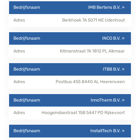
IMB Bertens B.V.
Berkhoek 7A
5071 NE
Udenhout
INCO B.V.
Kitmanstraat 7A
1812 PL
Alkmaar
ITBB B.V.
Postbus 455
8440 AL
Heerenveen
InnoTherm B.V.
Hoogeindsestraat 15B
5447 PD
Rijkevoort
InstallTech B.V.