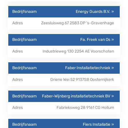
Energy Guards B.V.
Zeesluisweg 67
2583 DP
's-Gravenhage
Fa. Freek van Os
Industrieweg 130
2254 AE
Voorschoten
Faber Installatietechniek
Griene Wei 52
9137SB
Oosternijkerk
Faber-Wijnberg installatietechniek BV
Fabrieksweg 28
9161 CG
Hollum
Fiers Installatie