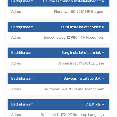
Bouma Technisch Installatiebedrijf
Florynwei 5D
9251 MP
Burgum
Buist Installatietechniek
Industrieweg 12
9804 TH
Noordhorn
Burg Installatietechniek
Vennestraat 11
2161 LE
Lisse
Buwegs Installatie B.V.
Grutbroek 36A
7008 AN
Doetinchem
C.B.K. cls
Bijlestaal 11
1721PT
Broek op Langedijk