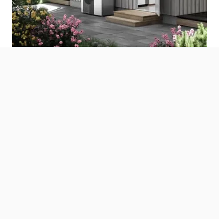
Verwarm je huis met gratis
energie uit de buitenlucht
Lucht /water warmtepompen »