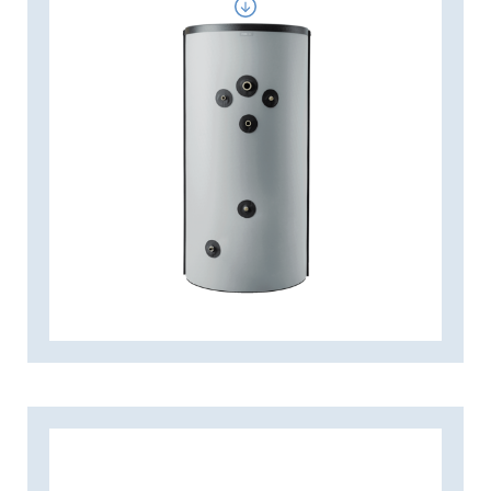
bijvoorbeeld een
appartementengebouw, ziekenhuis of
hotel. NIBE EKS-EX boilervaten hebben
een corrosiebestendige koperen
binnenbekleding en een unieke
inlaatsproeipijp die de juiste invoer van
warmtapwater – en daarmee de goede
werking van het oplaadsysteem –
waarborgt. NIBE EKS-EX boilervaten zijn
hoogwaardig en milieuvriendelijk
geïsoleerd om het warmteverlies tot een
minimum te beperken. Doordat de
isolatie afneembaar is, kunnen ze
eenvoudig worden gehanteerd en
geïnstalleerd. Dankzij het lage
geïnstalleerde vermogen van de
boilervaten worden de totale
vermogensvereisten van het gebouw
beperkt.