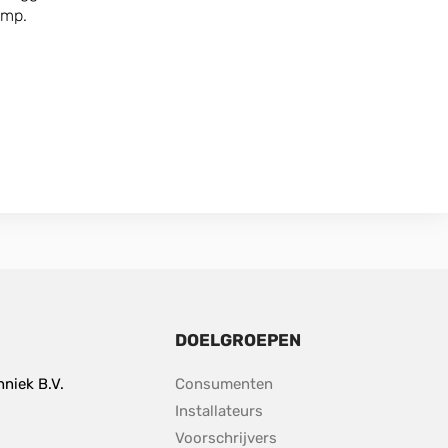
omp.
DOELGROEPEN
niek B.V.
Consumenten
Installateurs
Voorschrijvers