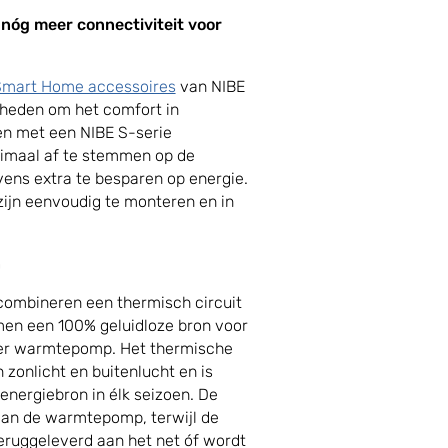
nóg meer connectiviteit voor
mart Home accessoires
van NIBE
kheden om het comfort in
n met een NIBE S-serie
imaal af te stemmen op de
ens extra te besparen op energie.
ijn eenvoudig te monteren en in
n
mbineren een thermisch circuit
en een 100% geluidloze bron voor
ter warmtepomp. Het thermische
 zonlicht en buitenlucht en is
energiebron in élk seizoen. De
an de warmtepomp, terwijl de
ruggeleverd aan het net óf wordt