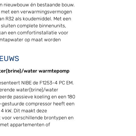
s in nieuwbouw én bestaande bouw.
, met een verwarmingsvermogen
van R32 als koudemiddel. Met een
 sluiten complete binnenunits,
 kan een comfortinstallatie voor
rmtapwater op maat worden
IEUWS
ter(brine)/water warmtepomp
esenteert NIBE de F1253-4 PC EM.
ulerende water(brine)/water
erde passieve koeling en een 180
ter-gestuurde compressor heeft een
t 4 kW. Dit maakt deze
voor verschillende brontypen en
 met appartementen of