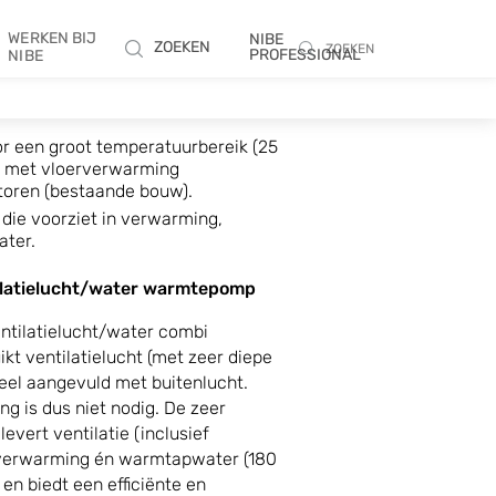
WERKEN BIJ
NIBE
ZOEKEN
ZOEKEN
PROFESSIONAL
NIBE
r een groot temperatuurbereik (25
ar met vloerverwarming
toren (bestaande bouw).
die voorziet in verwarming,
ter.
ilatielucht/water warmtepomp
tilatielucht/water combi
t ventilatielucht (met zeer diepe
ueel aangevuld met buitenlucht.
ng is dus niet nodig. De zeer
evert ventilatie (inclusief
verwarming én warmtapwater (180
 en biedt een efficiënte en