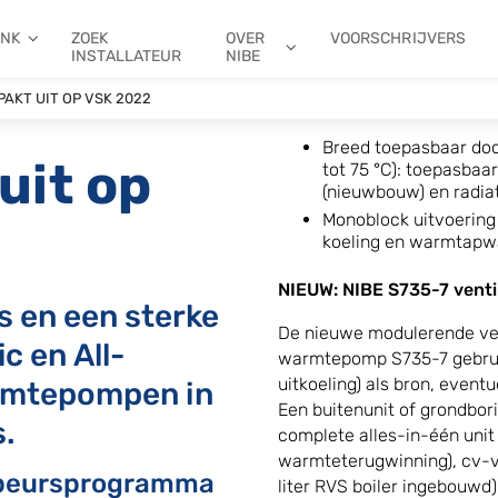
ANK
ZOEK
OVER
VOORSCHRIJVERS
INSTALLATEUR
NIBE
PAKT UIT OP VSK 2022
Breed toepasbaar doo
uit op
tot 75 °C): toepasba
(nieuwbouw) en radia
Monoblock uitvoering 
koeling en warmtapwa
NIEUW: NIBE S735-7 vent
s en een sterke
De nieuwe modulerende ven
c en All-
warmtepomp S735-7 gebruik
uitkoeling) als bron, event
armtepompen in
Een buitenunit of grondbori
s.
complete alles-in-één unit l
warmteterugwinning), cv-
 beursprogramma
liter RVS boiler ingebouwd)