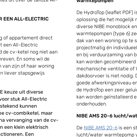
warmtepompen
De HydroTop (leaflet PDF) 
 EEN ALL-ELECTRIC
oplossing die het mogelijk
diverse NIBE monoblock en
warmtepompen (type 6) zee
ng of appartement direct
dak van een woning op te s
een All-Electric
projectmatig én individue
 de cv-ketel nog niet aan
en bij verduurzaming van 
hreven. En soms wil de
kan worden gecombineerd 
van zijn of haar woning
mechanische ventilatie of 
n liever stapsgewijs
dakdoorvoer is niet nodig. D
goede afwerkingsniveau en
de HydroTop een zeer gelu
BE keuze uit diverse
kan worden geïnstalleerd 
or stuk All-Electric
onderhouden.
itstekend kunnen
pe cv-combiketel, maar
NIBE AMS 20-6 lucht/wa
– na vervanging van de cv-
n een klein elektrisch
De
NIBE AMS 20-6
is een s
nctioneren. Een
lucht/water warmtepomp voo