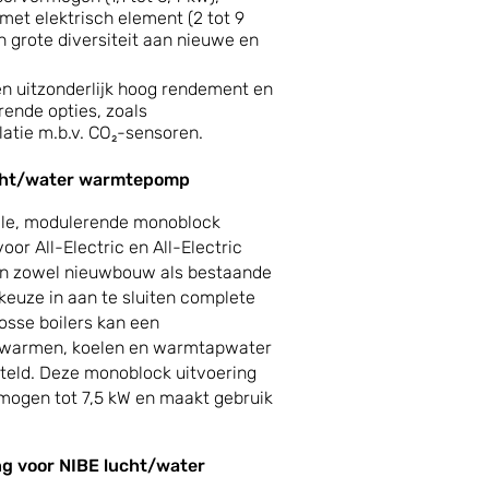
et elektrisch element (2 tot 9
n grote diversiteit aan nieuwe en
een uitzonderlijk hoog rendement en
ende opties, zoals
atie m.b.v. CO₂-sensoren.
cht/water warmtepomp
ille, modulerende monoblock
r All-Electric en All-Electric
 in zowel nieuwbouw als bestaande
keuze in aan te sluiten complete
losse boilers kan een
erwarmen, koelen en warmtapwater
eld. Deze monoblock uitvoering
ogen tot 7,5 kW en maakt gebruik
ng voor NIBE lucht/water