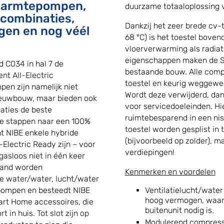
 warmtepompen,
duurzame totaaloplossing v
combinaties,
Dankzij het zeer brede cv-
gen en nog véél
68 °C) is het toestel boven
vloerverwarming als radia
eigenschappen maken de S
d C034 in hal 7 de
bestaande bouw. Alle compo
nt All-Electric
toestel en keurig weggewerk
n zijn namelijk niet
Wordt deze verwijderd, dan
nieuwbouw, maar bieden ook
voor servicedoeleinden. Hi
uaties de beste
ruimtebesparend in een nis
te stappen naar een 100%
toestel worden gesplist in 
nt NIBE enkele hybride
(bijvoorbeeld op zolder), m
Electric Ready zijn – voor
verdiepingen!
gasloos niet in één keer
stand worden
Kenmerken en voordelen
e water/water, lucht/water
Ventilatielucht/wat
pompen en besteedt NIBE
hoog vermogen, waar
rt Home accessoires, die
buitenunit nodig is.
in huis. Tot slot zijn op
Modulerend compresso