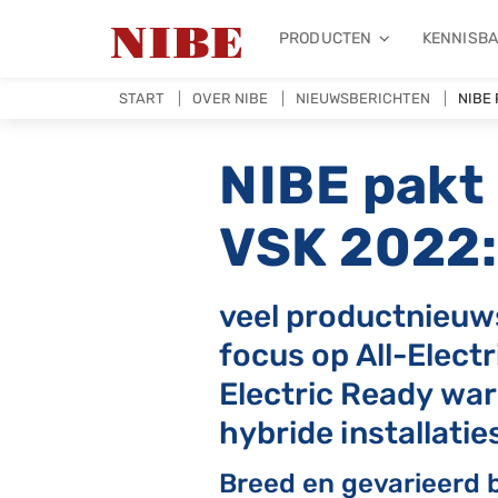
PRODUCTEN
KENNISB
START
OVER NIBE
NIEUWSBERICHTEN
NIBE 
NIBE pakt 
VSK 2022:
veel productnieuw
focus op All-Electri
Electric Ready w
hybride installatie
Breed en gevarieerd