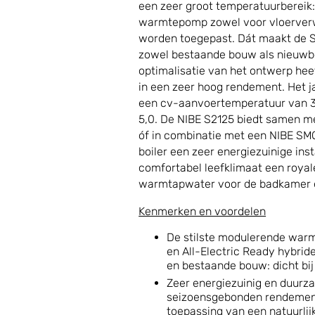
een zeer groot temperatuurbereik:
warmtepomp zowel voor vloerverw
worden toegepast. Dát maakt de S
zowel bestaande bouw als nieuw
optimalisatie van het ontwerp hee
in een zeer hoog rendement. Het 
een cv-aanvoertemperatuur van 35
5,0. De NIBE S2125 biedt samen m
óf in combinatie met een NIBE SMO
boiler een zeer energiezuinige inst
comfortabel leefklimaat een roya
warmtapwater voor de badkamer 
Kenmerken en voordelen
De stilste modulerende warm
en All-Electric Ready hybrid
en bestaande bouw: dicht bij 
Zeer energiezuinig en duurz
seizoensgebonden rendement
toepassing van een natuurlij