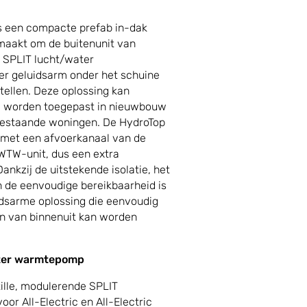
is een compacte prefab in-dak
 maakt om de buitenunit van
 SPLIT lucht/water
r geluidsarm onder het schuine
tellen. Deze oplossing kan
el worden toegepast in nieuwbouw
bestaande woningen. De HydroTop
met een afvoerkanaal van de
WTW-unit, dus een extra
ankzij de uitstekende isolatie, het
 de eenvoudige bereikbaarheid is
idsarme oplossing die eenvoudig
en van binnenuit kan worden
ter warmtepomp
tille, modulerende SPLIT
r All-Electric en All-Electric