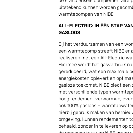
de stand enkele complementaire p
uitstekend kunnen worden gecom
warmtepompen van NIBE.
ALL-ELECTRIC: IN ÉÉN STAP VA
GASLOOS
Bij het verduurzamen van een wo
een warmtepomp streeft NIBE er al
realiseren met een All-Electric w
Hiermee wordt het gasverbruik na
gereduceerd, wat een maximale b
energiekosten oplevert en optimaa
gasloze toekomst. NIBE biedt een 
met verschillende typen warmtep
hoog rendement verwarmen, event
ook 100% gasloos – warmtapwater
hierbij gebruik maken van hernieu
omgeving, kunnen rendementen t
behaald, zonder in te leveren op 
de medewerkers van NIBE graag alle