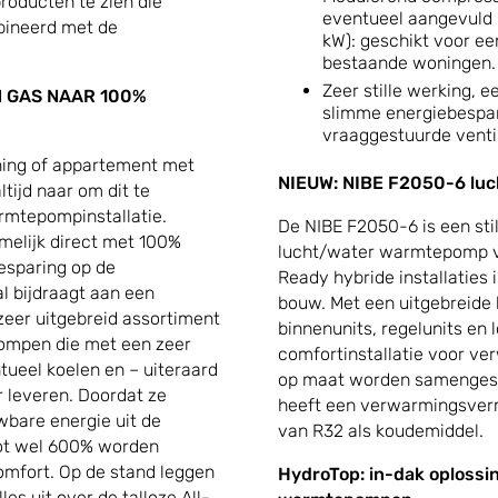
roducten te zien die
eventueel aangevuld m
bineerd met de
kW): geschikt voor ee
bestaande woningen.
Zeer stille werking, 
N GAS NAAR 100%
slimme energiebespar
vraaggestuurde ventil
ning of appartement met
NIEUW: NIBE F2050-6 lu
tijd naar om dit te
armtepompinstallatie.
De NIBE F2050-6 is een st
melijk direct met 100%
lucht/water warmtepomp voo
esparing op de
Ready hybride installaties
l bijdraagt aan een
bouw. Met een uitgebreide 
zeer uitgebreid assortiment
binnenunits, regelunits en 
ompen die met een zeer
comfortinstallatie voor v
ueel koelen en – uiteraard
op maat worden samengest
 leveren. Doordat ze
heeft een verwarmingsverm
wbare energie uit de
van R32 als koudemiddel.
ot wel 600% worden
comfort. Op de stand leggen
HydroTop: in-dak oplossi
s uit over de talloze All-