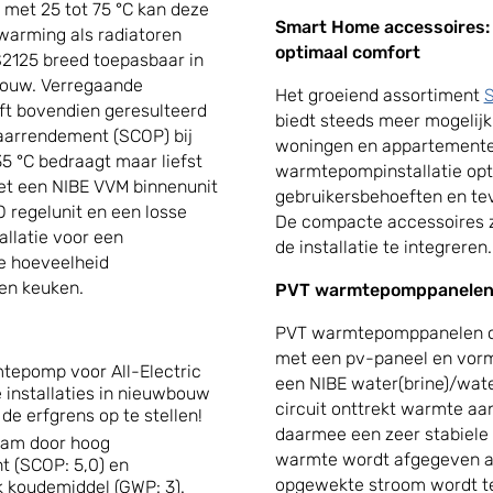
 met 25 tot 75 °C kan deze
Smart Home accessoires: 
arming als radiatoren
optimaal comfort
2125 breed toepasbaar in
bouw. Verregaande
Het groeiend assortiment
S
ft bovendien geresulteerd
biedt steeds meer mogelij
jaarrendement (SCOP) bij
woningen en appartemente
 °C bedraagt maar liefst
warmtepompinstallatie opt
et een NIBE VVM binnenunit
gebruikersbehoeften en tev
 regelunit en een losse
De compacte accessoires z
allatie voor een
de installatie te integreren.
le hoeveelheid
en keuken.
PVT warmtepomppanele
PVT warmtepomppanelen co
met een pv-paneel en vorm
tepomp voor All-Electric
een NIBE water(brine)/wa
e installaties in nieuwbouw
circuit onttrekt warmte aan
de erfgrens op te stellen!
daarmee een zeer stabiele 
aam door hoog
warmte wordt afgegeven a
 (SCOP: 5,0) en
opgewekte stroom wordt te
k koudemiddel (GWP: 3).