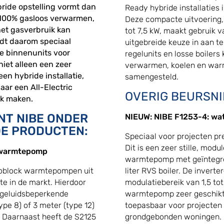
ide opstelling vormt dan
Ready hybride installatie
 100% gasloos verwarmen,
Deze compacte uitvoering
het gasverbruik kan
tot 7,5 kW, maakt gebruik 
dt daarom speciaal
uitgebreide keuze in aan te
 binnenunits voor
regelunits en losse boilers
iet alleen een zeer
verwarmen, koelen en wa
en hybride installatie,
samengesteld.
aar een All-Electric
OVERIG BEURSN
jk maken.
NT NIBE ONDER
NIEUW: NIBE F1253-4: wa
E PRODUCTEN:
Speciaal voor projecten pr
Dit is een zeer stille, mod
 warmtepomp
warmtepomp met geïntegre
liter RVS boiler. De inver
oblock warmtepompen uit
modulatiebereik van 1,5 to
ste in de markt. Hierdoor
warmtepomp zeer geschikt 
r geluidsbeperkende
toepasbaar voor projecten
pe 8) of 3 meter (type 12)
grondgebonden woningen.
. Daarnaast heeft de S2125