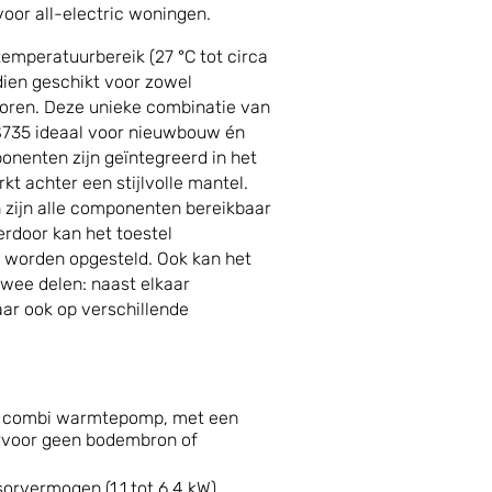
oor all-electric woningen.
temperatuurbereik (27 °C tot circa
dien geschikt voor zowel
toren. Deze unieke combinatie van
735 ideaal voor nieuwbouw én
nenten zijn geïntegreerd in het
t achter een stijlvolle mantel.
 zijn alle componenten bereikbaar
erdoor kan het toestel
 worden opgesteld. Ook kan het
twee delen: naast elkaar
aar ook op verschillende
er combi warmtepomp, met een
voor geen bodembron of
rvermogen (1,1 tot 6,4 kW),