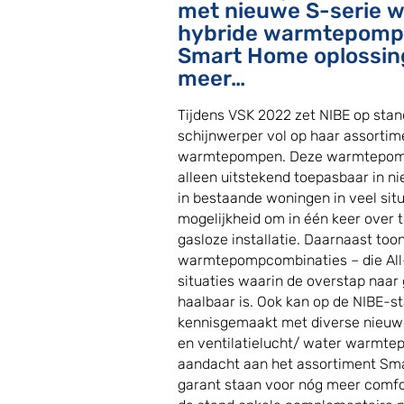
met nieuwe S-serie
hybride warmtepomp
Smart Home oplossin
meer…
Tijdens VSK 2022 zet NIBE op stan
schijnwerper vol op haar assortime
warmtepompen. Deze warmtepompe
alleen uitstekend toepasbaar in 
in bestaande woningen in veel sit
mogelijkheid om in één keer over 
gasloze installatie. Daarnaast too
warmtepompcombinaties – die All-
situaties waarin de overstap naar 
haalbaar is. Ook kan op de NIBE-
kennisgemaakt met diverse nieuw
en ventilatielucht/ water warmte
aandacht aan het assortiment Sma
garant staan voor nóg meer comfort 