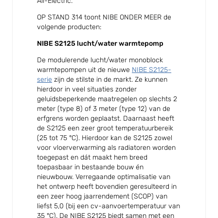
All-Electric.
OP STAND 314 toont NIBE ONDER MEER de
volgende producten:
NIBE S2125 lucht/water warmtepomp
De modulerende lucht/water monoblock
warmtepompen uit de nieuwe
NIBE S2125-
serie
zijn de stilste in de markt. Ze kunnen
hierdoor in veel situaties zonder
geluidsbeperkende maatregelen op slechts 2
meter (type 8) of 3 meter (type 12) van de
erfgrens worden geplaatst. Daarnaast heeft
de S2125 een zeer groot temperatuurbereik
(25 tot 75 °C). Hierdoor kan de S2125 zowel
voor vloerverwarming als radiatoren worden
toegepast en dát maakt hem breed
toepasbaar in bestaande bouw én
nieuwbouw. Verregaande optimalisatie van
het ontwerp heeft bovendien geresulteerd in
een zeer hoog jaarrendement (SCOP) van
liefst 5,0 (bij een cv-aanvoertemperatuur van
35 °C). De NIBE S2125 biedt samen met een