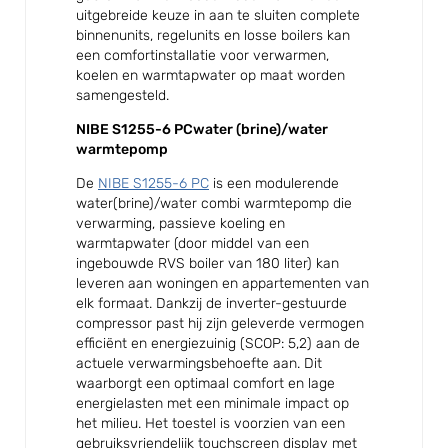
uitgebreide keuze in aan te sluiten complete
binnenunits, regelunits en losse boilers kan
een comfortinstallatie voor verwarmen,
koelen en warmtapwater op maat worden
samengesteld.
NIBE S1255-6 PCwater (brine)/water
warmtepomp
De
NIBE S1255-6 PC
is een modulerende
water(brine)/water combi warmtepomp die
verwarming, passieve koeling en
warmtapwater (door middel van een
ingebouwde RVS boiler van 180 liter) kan
leveren aan woningen en appartementen van
elk formaat. Dankzij de inverter-gestuurde
compressor past hij zijn geleverde vermogen
efficiënt en energiezuinig (SCOP: 5,2) aan de
actuele verwarmingsbehoefte aan. Dit
waarborgt een optimaal comfort en lage
energielasten met een minimale impact op
het milieu. Het toestel is voorzien van een
gebruiksvriendelijk touchscreen display met