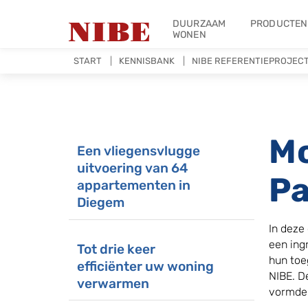
DUURZAAM
PRODUCTEN
WONEN
START
KENNISBANK
NIBE REFERENTIEPROJEC
Mo
Een vliegensvlugge
uitvoering van 64
Pa
appartementen in
Diegem
In deze
een ing
Tot drie keer
hun toe
efficiënter uw woning
NIBE. D
verwarmen
vormde 