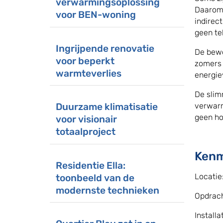
verwarmingsoplossing
Daarom 
voor BEN-woning
indirec
geen te
Ingrijpende renovatie
De bewo
voor beperkt
zomers 
warmteverlies
energie
De slim
Duurzame klimatisatie
verwarm
geen ho
voor visionair
totaalproject
Kenm
Residentie Ella:
Locatie
toonbeeld van de
modernste technieken
Opdrac
Installa