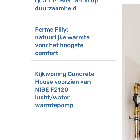
Quartier Bleu zet in op
duurzaamheid
Ferme Filly:
natuurlijke warmte
voor het hoogste
comfort
Kijkwoning Concrete
House voorzien van
NIBE F2120
lucht/water
warmtepomp