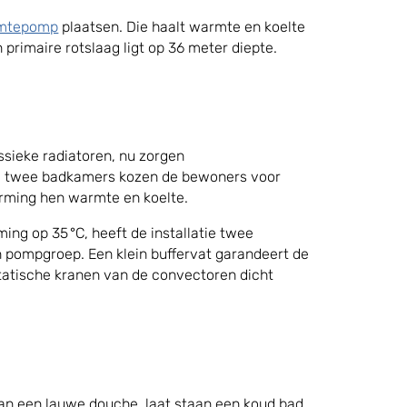
rmtepomp
plaatsen. Die haalt warmte en koelte
 primaire rotslaag ligt op 36 meter diepte.
assieke radiatoren, nu zorgen
e twee badkamers kozen de bewoners voor
rming hen warmte en koelte.
g op 35 °C, heeft de installatie twee
 pompgroep. Een klein buffervat garandeert de
atische kranen van de convectoren dicht
an een lauwe douche, laat staan een koud bad.