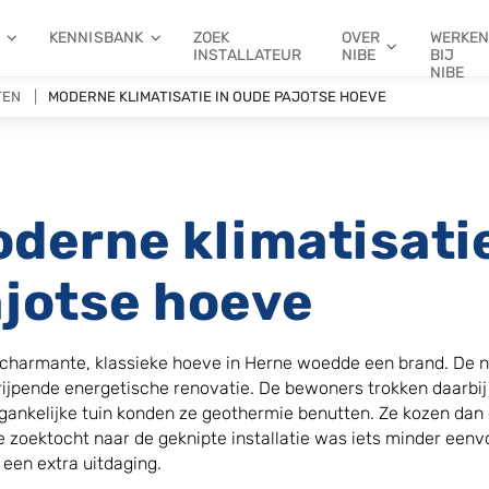
KENNISBANK
ZOEK
OVER
WERKE
INSTALLATEUR
NIBE
BIJ
NIBE
TEN
MODERNE KLIMATISATIE IN OUDE PAJOTSE HOEVE
derne klimatisatie
jotse hoeve
 charmante, klassieke hoeve in Herne woedde een brand. D
rijpende energetische renovatie. De bewoners trokken daarbij
gankelijke tuin konden ze geothermie benutten. Ze kozen d
e zoektocht naar de geknipte installatie was iets minder een
een extra uitdaging.