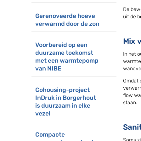
De bewo
Gerenoveerde hoeve
uit de 
verwarmd door de zon
Mix 
Voorbereid op een
duurzame toekomst
In het 
met een warmtepomp
warmte
van NIBE
wandver
Omdat d
verwarm
Cohousing-project
flow wa
InDruk in Borgerhout
staan.
is duurzaam in elke
vezel
Sani
Compacte
Soms zi