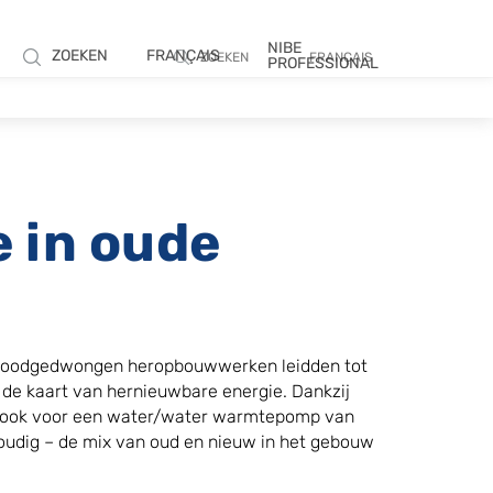
N
NIBE
ZOEKEN
FRANÇAIS
ZOEKEN
FRANÇAIS
PROFESSIONAL
 in oude
e noodgedwongen heropbouwwerken leidden tot
 de kaart van hernieuwbare energie. Dankzij
an ook voor een water/water warmtepomp van
voudig – de mix van oud en nieuw in het gebouw