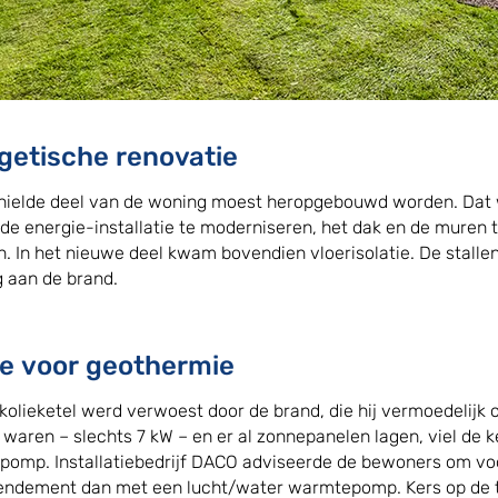
getische renovatie
nielde deel van de woning moest heropgebouwd worden. Dat 
de energie-installatie te moderniseren, het dak en de muren t
n. In het nieuwe deel kwam bovendien vloerisolatie. De stalle
g aan de brand.
e voor geothermie
kolieketel werd verwoest door de brand, die hij vermoedelij
 waren – slechts 7 kW – en er al zonnepanelen lagen, viel de k
omp. Installatiebedrijf DACO adviseerde de bewoners om voo
endement dan met een lucht/water warmtepomp. Kers op de ta