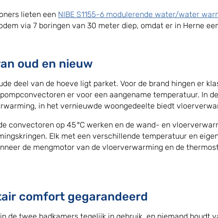
ners lieten een
NIBE S1155-6 modulerende water/water wa
bodem via 7 boringen van 30 meter diep, omdat er in Herne een
van oud en nieuw
oude deel van de hoeve ligt parket. Voor de brand hingen er kl
pompconvectoren er voor een aangename temperatuur. In d
warming, in het vernieuwde woongedeelte biedt vloerverwa
e convectoren op 45 °C werken en de wand- en vloerverwarmin
ingskringen. Elk met een verschillende temperatuur en eigen
nneer de mengmotor van de vloerverwarming en de thermost
tair comfort gegarandeerd
jn de twee badkamers tegelijk in gebruik, en niemand houdt v