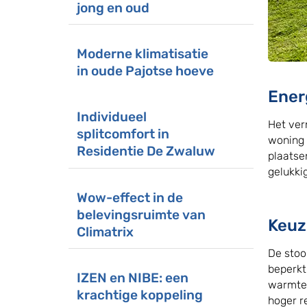
jong en oud
Moderne klimatisatie
in oude Pajotse hoeve
Ener
Individueel
Het ver
splitcomfort in
woning 
Residentie De Zwaluw
plaatse
gelukki
Wow-effect in de
belevingsruimte van
Keuz
Climatrix
De stoo
beperkt
IZEN en NIBE: een
warmtep
krachtige koppeling
hoger r