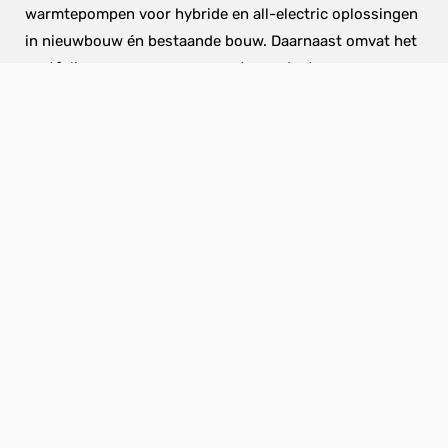
warmtepompen voor hybride en all-electric oplossingen 
in nieuwbouw én bestaande bouw. Daarnaast omvat het 
portfolio een range aanverwante producten en 
accessoires – waaronder boilers en WTW-units voor 
balansventilatie – voor een complete en duurzame 
comfortinstallatie op maat.
NIBE Energietechniek is een 100% dochteronderneming 
van NIBE AB, een toonaangevend Zweeds concern dat – 
met ruim 40 jaar ervaring in warmtepomptechniek – 
wereldwijd wordt erkend als dé specialist op het gebied 
van warmtepompen. NIBE is dan ook niet voor niets 
marktleider in Europa en Noord-Amerika.
Vanuit vestigingen in 27 landen en met meer dan 20.000 
medewerkers werkt NIBE aan het realiseren van haar 
missie: het creëren van duurzame energieoplossingen 