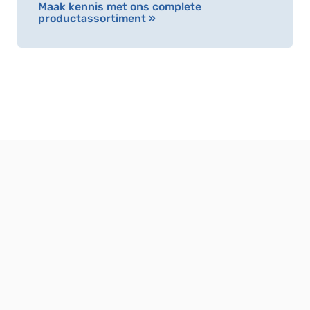
Maak kennis met ons complete
productassortiment »
OVER NIBE ENERGIETECHNIEK
NIBE Energietechniek is in Nederland marktleider op het 
gebied van warmtepompen en heeft de sterke ambitie 