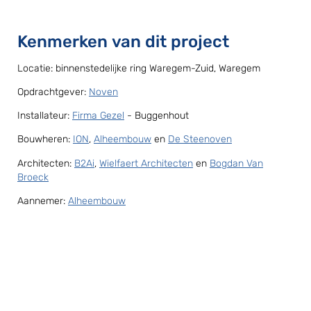
Kenmerken van dit project
Locatie: binnenstedelijke ring Waregem-Zuid, Waregem
Opdrachtgever:
Noven
Installateur:
Firma Gezel
- Buggenhout
Bouwheren:
ION
,
Alheembouw
en
De Steenoven
Architecten:
B2Ai
,
Wielfaert Architecten
en
Bogdan Van
Broeck
Aannemer:
Alheembouw