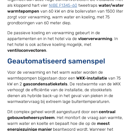
als kloppend hart vier
NIBE F1345-60
tweetraps
water/water
warmtepompen
van 60 kW en drie boilervaten van 1500 liter
zorgt voor verwarming, warm water en koeling, met 75
grondboringen van 60 meter diep.
De passieve koeling en verwarming gebeurt in de
appartementen en in het hotel via de
vloerverwarming
. In
het hotel is ook actieve koeling mogelijk, met
ventiloconvectoren
.
Geautomatiseerd samenspel
Voor de verwarming en het warm water worden de
warmtepompen bijgestaan door een
WKK-installatie
van 75
kW en 2
gascondensatieketels
. De restwarmte van de WKK
verhoogt de efficiëntie van de installatie, de stookketels
dienen als hybride back-up in het geval van pieken in de
warmwatervraag bij extreem lage buitentemperaturen.
Dit complex geheel wordt aangestuurd door een
centraal
gebouwbeheersysteem
. Het monitort de vraag aan warmte,
warm water en koelte en bepaalt hoe die op de
meest
energiezuinige manier
beantwoord wordt. Wanneer het