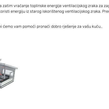
a zatim vraćanje toplinske energije ventilacijskog zraka za zag
risti energiju iz starog iskorištenog ventilacijskog zraka. P
mi ćemo vam pomoći pronaći dobro rješenje za vašu kuću..