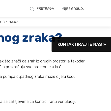
PRETRAGA
NIBE GROUP
PRETRAGA
NOG ZRAKA?
nog zraka?
KONTAKTIRAJTE NAS
ak što znači da zrak iz drugih prostorija također
čin prozračuju sve prostorije u kući.
inska pumpa otpadnog zraka može cijelu kuću
 sa zahtjevima za kontroliranu ventilaciju i