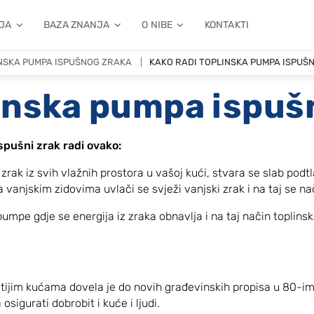
JA
BAZA ZNANJA
O NIBE
KONTAKTI
NSKA PUMPA ISPUŠNOG ZRAKA
KAKO RADI TOPLINSKA PUMPA ISPUŠ
linska pumpa ispuš
spušni zrak radi ovako:
zrak iz svih vlažnih prostora u vašoj kući, stvara se slab podtl
 vanjskim zidovima uvlači se svježi vanjski zrak i na taj se na
 pumpe gdje se energija iz zraka obnavlja i na taj način topl
tijim kućama dovela je do novih građevinskih propisa u 80-ima
sigurati dobrobit i kuće i ljudi.