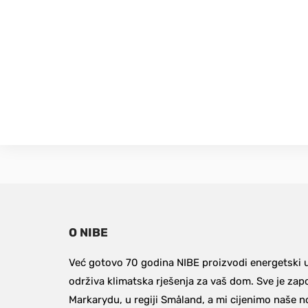
O NIBE
Već gotovo 70 godina NIBE proizvodi energetski uč
održiva klimatska rješenja za vaš dom. Sve je zapo
Markarydu, u regiji Småland, a mi cijenimo naše no