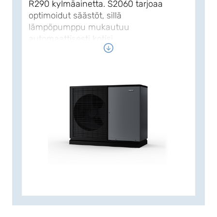
R290 kylmäainetta. S2060 tarjoaa
optimoidut säästöt, sillä
lämpöpumppu mukautuu
automaattisesti kotisi
lämmöntarpeeseen ympäri
vuoden. Loistava valinta niin uudis-
kuin saneerauskohteisiin korkeaa
suorituskykyä vaativalle.
Ulkoyksikkö S2060 toimii jopa –25 °C:n
ulkolämpötilaan saakka, tuottaen sinne
asti jopa 75 °C:n menovesilämpötilan
kompressorilla. Tehokkaan
viilennystoiminnon ansiosta
lämpöpumppu voi tarjota miellyttävän
sisäilman myös korkeissa
ulkolämpötiloissa. S2060 on liitettävissä
sisäyksiköihin NIBE VVM S320, VVM 225
tai SMO S40.