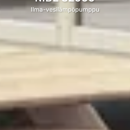
Ilma-vesilämpöpumppu