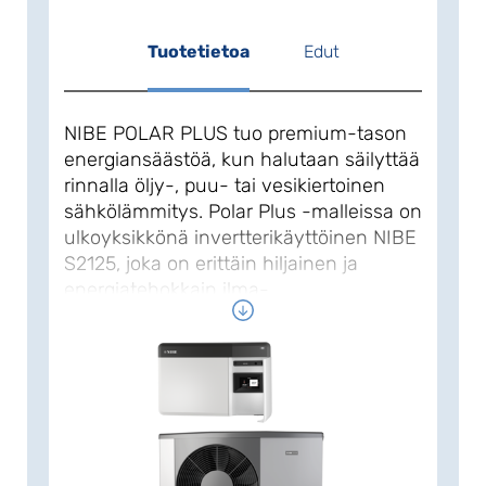
Tuotetietoa
Edut
NIBE POLAR PLUS tuo premium-tason
energiansäästöä, kun halutaan säilyttää
rinnalla öljy-, puu- tai vesikiertoinen
sähkölämmitys. Polar Plus -malleissa on
ulkoyksikkönä invertterikäyttöinen NIBE
S2125, joka on erittäin hiljainen ja
energiatehokkain ilma-
vesilämpöpumppumme. Se tuottaa
kuumaa, jopa 75-asteista
lämmitysvettä. Kovimmilla pakkasilla,
jopa -25°C saakka laite tuottaa 65-
asteista menovettä.
Lämmitystä hallitaan helppokäyttöisellä,