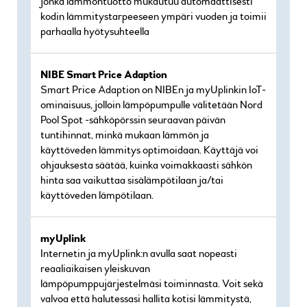
jonka lämmöntuotto mukautuu automaattisesti
kodin lämmitystarpeeseen ympäri vuoden ja toimii
parhaalla hyötysuhteella
NIBE Smart Price Adaption
Smart Price Adaption on NIBEn ja myUplinkin IoT-
ominaisuus, jolloin lämpöpumpulle välitetään Nord
Pool Spot -sähköpörssin seuraavan päivän
tuntihinnat, minkä mukaan lämmön ja
käyttöveden lämmitys optimoidaan. Käyttäjä voi
ohjauksesta säätää, kuinka voimakkaasti sähkön
hinta saa vaikuttaa sisälämpötilaan ja/tai
käyttöveden lämpötilaan.
myUplink
Internetin ja myUplink:n avulla saat nopeasti
reaaliaikaisen yleiskuvan
lämpöpumppujärjestelmäsi toiminnasta. Voit sekä
valvoa että halutessasi hallita kotisi lämmitystä,