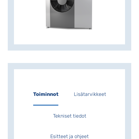
värillisellä NIBE S -sarjan
ohjausyksiköllä NIBE SMO S40, joka
saumattomasti liittyy olemassa olevaan
lämmitykseen ja huolehtii molempien
lämmönlähteiden ohjauksesta
optimaalisimman lämmön
tuottamiseksi. Ohjauksessa on
vakiovarusteena myUplink-
etähallintamahdollisuus. Sen kautta voi
lämmitysjärjestelmän toimintaa seurata
ja hallita ilmaiseksi etänä niin
älypuhelimella, tabletilla kuin
tietokoneellakin.
Toiminnot
Lisätarvikkeet
Ulkoyksikön S2125-8 ja -12j mitat (k x l x
s): 1070 x 1130 x 820 mm
Tekniset tiedot
Ulkoyksikön S2125-14, -16 ja -20 mitat (k
x l x s): 1180 x 178 x 831 mm
Esitteet ja ohjeet