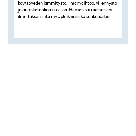
käyttöveden lämmitystä, ilmanvaihtoa, viilennystä
ja aurinkosähkön tuottoa. Häiriön sattuessa saat
ilmoituksen siitä myUplink:iin sekä sähköpostiisi.