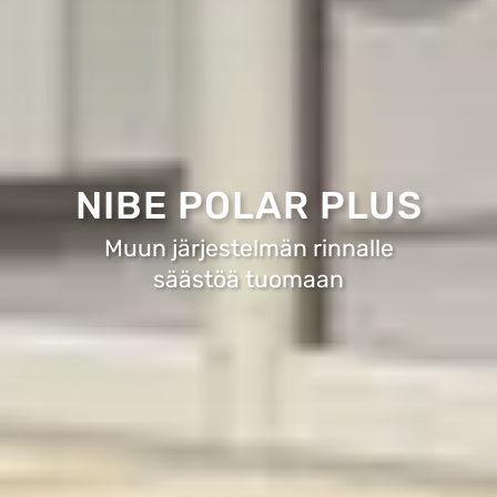
NIBE POLAR PLUS
Muun järjestelmän rinnalle
säästöä tuomaan