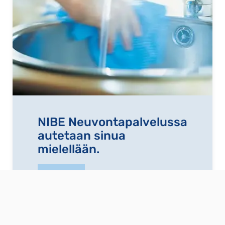
NIBE Neuvontapalvelussa
autetaan sinua
mielellään.
NIBE Neuvontapalveluun »