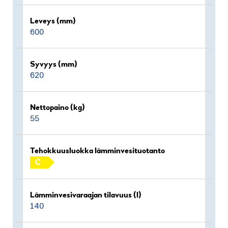
Leveys (mm)
600
Syvyys (mm)
620
Nettopaino (kg)
55
Tehokkuusluokka lämminvesituotanto
C
Lämminvesivaraajan tilavuus (l)
140