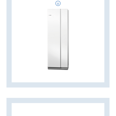
yleisilmeeseen. Varaajan voi valita
kolmesta koosta: 150, 200 ja 300.
NIBE COMPACT lämminvesivaraaja on
tehty suomalaiseen vedenlaatuun
parhaiten sopivasta materiaalista,
ruostumattomasta teräksestä. Se
voidaan asentaa kahtena tehoversiona.
Jälleenmyyjältä saat tarvittaessa
lisätietoja emalimalleista.
Lämminvesivaraajassa on mukana
venttiiliryhmä.
LVI-numerot | COMPACT 150 R: 5271039
| COMPACT 200 R: 5271043 | COMPACT
300 R: 5271045