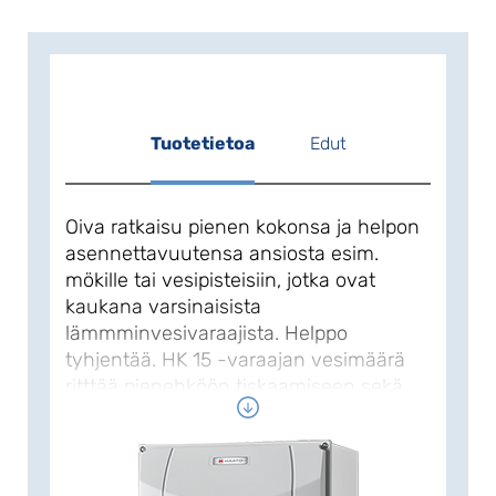
Tuotetietoa
Edut
Oiva ratkaisu pienen kokonsa ja helpon
asennettavuutensa ansiosta esim.
mökille tai vesipisteisiin, jotka ovat
kaukana varsinaisista
lämmminvesivaraajista. Helppo
tyhjentää. HK 15 -varaajan vesimäärä
ritttää pienehköön tiskaamiseen sekä
käsienpesuun.
HK 15 tarvitsee vain vähän tilaa, se
asennetaan seinälle vesiliitännät ylös