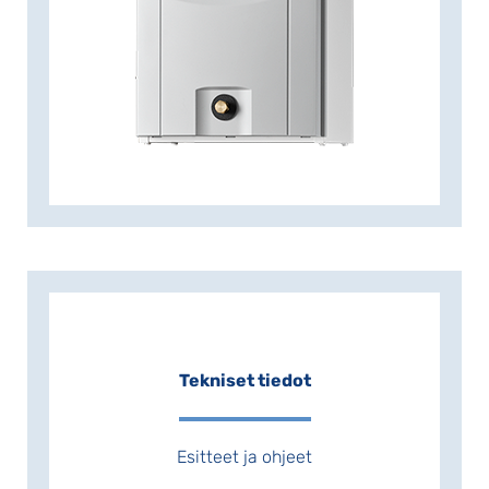
päin. Laite on tehty suomalaisiin oloihin,
varaaja on ruostumattomasta
teräksestä. Sähkökytkennät ovat
suomalaisen asennusperinteen
mukaiset. Laitteen mukana toimitetaan
varoventtiili, mutta ei venttiiliryhmää.
LVI-numero: 5253010
Tekniset tiedot
Esitteet ja ohjeet