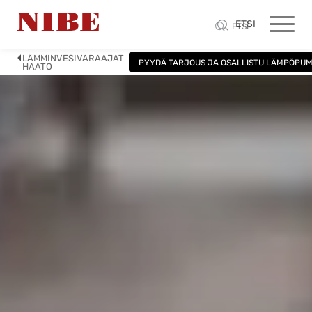
ETSI
ETSI
LÄMMINVESIVARAAJAT
PYYDÄ TARJOUS JA OSALLISTU LÄMPÖPU
HAATO