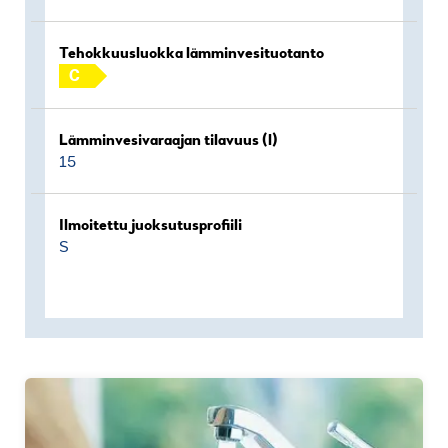
Tehokkuusluokka lämminvesituotanto
C
Lämminvesivaraajan tilavuus (l)
15
Ilmoitettu juoksutusprofiili
S