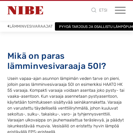
ETSI
LÄMMINVESIVARAAJAT
PYYDÄ TARJOUS JA OSALLISTU LÄMPÖPU
Mikä on paras
lämminvesivaraaja 50l?
Usein vapaa-ajan asunnon lämpimän veden tarve on pieni,
jolloin paras lämminvesivaraaja 50l on esimerkiksi HAATO HK
55 varaaja. Kompakti varaaja voidaan asentaa joko pysty- tai
vaaka-asentoon. Kun varaaja asennetaan pystyasentoon,
käytetään toimitukseen sisältyvää seinäkannaketta. Varaaja
on varustettu täydellisellä venttiiliryhmällä, johon kuuluvat
sekoitus-, sulku-, takaisku-, varo- ja tyhjennysventtiili.
Varaajan ulkovaippa on jauhemaalattua teräslevyä, ja päädyt
iskunkestävää muovia. Vesisäiliö on eristetty hyvin lämpöä
eristävällä EPS-eristeellä.