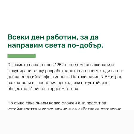
Всеки ден работим, за да
направим света по-добър.
От самото начало през 1952 г. ние сме ангажирани и
фокусирани върху разработването на нови методи за по-
добра енергийна ефективност. По този начин NIBE играе
важна роля в глобалния преход към по-устойчиво
общество. И ние се гордеем с това.
Но също така знаем колко сложен е въпросът за
устойчивостта и колко важно е да действаме отговорно
като компания, когато става въпрос за нашите собствени
служители и доставчици, а също и за въздействието,
което нашите продукти имат върху климата и обществото
около нас през целия им жизнен цикъл – задача, която