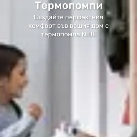
Термопомпи
Създайте перфектния
комфорт във вашия дом с
термопомпа NIBE