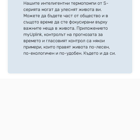
Нашите интелигентни термопомпи от S-
серията могат да улеснят живота ви.
Можете да бъдете част от общество и в
същото време да сте фокусирани върху
важните неща в живота. Приложението
myUplink, контролът на прогнозата за
времето и гласовият контрол са някои
примери, които правят живота по-лесен,
по-екологичен и по-удобен. Където и да си.
Често задавани въпроси и
отговори за термопомпи
Защо да изберете термопомпа от NIBE?