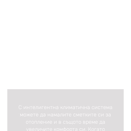
С интелигентна климатична система
можете да намалите сметките си за
отопление и в същото време да
увеличите комфорта си. Когато