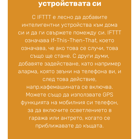
устройствата си
С IFTTT е лесно да добавите
интелигентни устройства към дома
си и да ги свържете помежду си. IFTTT
означава If-This-Then-That, което
означава, че ако това се случи, това
също ще стане. С други думи,
добавяте задействане, като например
аларма, която звъни на телефона ви, и
след това действие,
напр.кафемашината се включва.
Можете също да използвате GPS
функцията на мобилния си телефон,
за да включите осветлението в
гаража или антрето, когато се
приближавате до къщата.