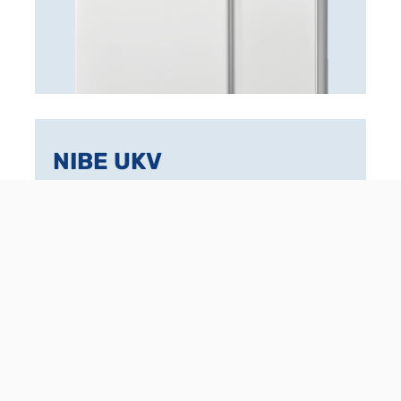
NIBE UKV
Обемно разширение за отоплителната
система
Изравнител на дебита и температурата
за високоефективна и безопасна
климатична система без топлинни
скокове
Активно охлаждане с изолиран от
конденз NIBE UKV 200 или NIBE UKV 300