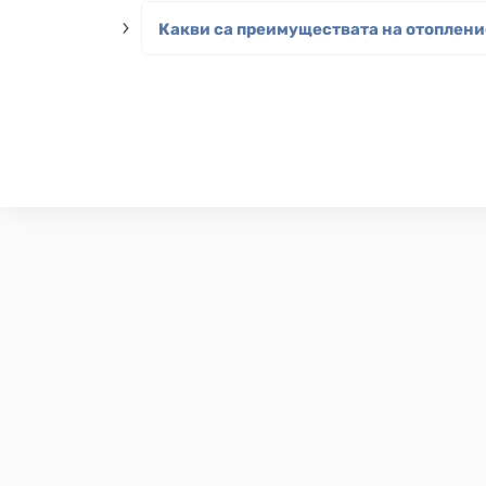
Какви са преимуществата на отоплени
ЗА NIBE
В продължение на почти 70 години NIBE произ
ефективни и устойчиви климатични решения за
започна в Смоланд, Маркарид и ние ценим наше
наследство, като се грижим за силата на прир