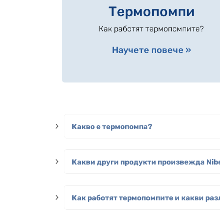
Термопомпи
Как работят термопомпите?
Научете повече »
Какво е термопомпа?
Какви други продукти произвежда Nib
Как работят термопомпите и какви ра