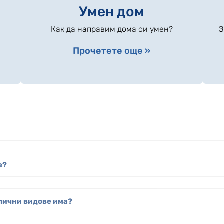
Умен дом
Как да направим дома си умен?
З
Прочетете още »
e?
злични видове има?