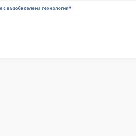
е с възобновяема технология?
NIBE УЕБ
вежда енергийно 
Продукти
 Вашия дом. Всичко 
Умен дом
то северно 
Клиенти
одата. Комбинираме 
Политика на поверителност