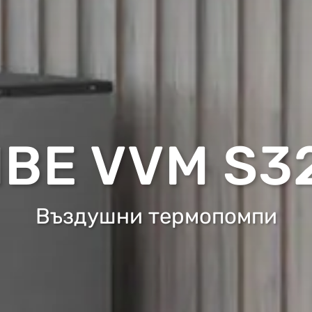
IBE VVM S3
Въздушни термопомпи