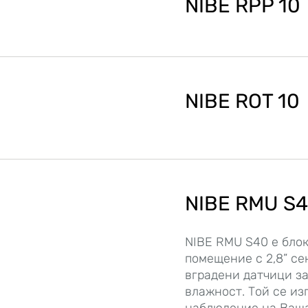
NIBE RPP 10
NIBE ROT 10
NIBE RMU S
NIBE RMU S40 е блок
помещение с 2,8” се
вградени датчици з
влажност. Той се из