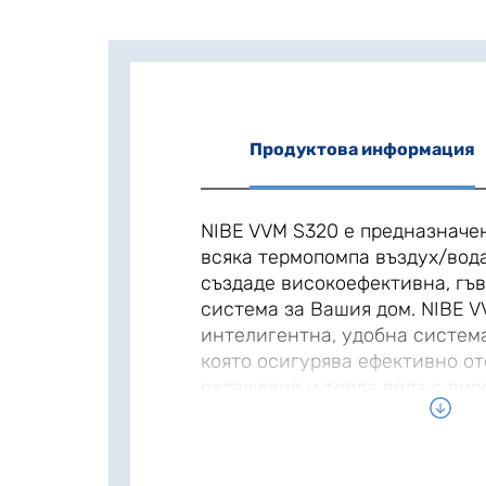
Продуктова информация
NIBE VVM S320 е предназначен
всяка термопомпа въздух/вода
създаде високоефективна, гъ
система за Вашия дом. NIBE 
интелигентна, удобна система
която осигурява ефективно от
охлаждане и топла вода с вис
производителност. Модулът NI
за инсталиране, тъй като бойл
електрическата нагряваща са