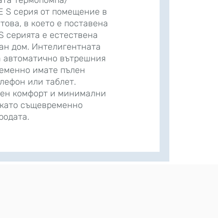
ата термопомпа/
E S серия от помещение в
това, в което е поставена
S серията е естествена
ан дом. Интелигентната
а автоматично вътрешния
ременно имате пълен
лефон или таблет.
ен комфорт и минимални
, като същевременно
родата.