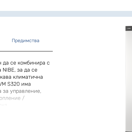
Предимства
 да се комбинира с
 NIBE, за да се
вкава климатична
VVM S320 има
 за управление,
опление /
ока
BE VVM S320 е готов
ерът за вода,
морегулираща се