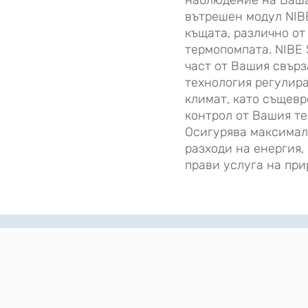
наблюдение на Ваш
вътрешен модул NIB
къщата, различно от 
термопомпата. NIBE 
част от Вашия свърз
технология регулир
климат, като същев
контрол от Вашия те
Осигурява максимал
разходи на енергия
прави услуга на при