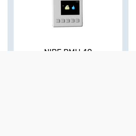
NIBE RMU 40
Pomoću funkcije RMU 40 možete upravljati
vašom Nibe toplinskom crpkom iz druge
prostorije u kući.
NIBE HR 10
Pomoćni relej HR 10 priključna je kutija u