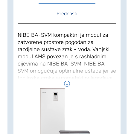
Prednosti
NIBE BA-SVM kompaktni je modul za
zatvorene prostore pogodan za
razdjelne sustave zrak - voda. Vanjski
modul AMS povezan je s rashladnim
cijevima na NIBE BA-SVM. NIBE BA-
SVM omogućuje optimalne uštede jer se
toplinska crpka automatski prilagođava
potrebama za grijanjem objekta tijekom
cijele godine. NIBE BA-SVM radi na
vanjskoj temperaturi od –20 °C i
istodobno osigurava temperaturu do
58 °C u liniji opskrbe. Učinkovita
funkcija hlađenja omogućuje da
toplinska crpka osigurava ugodnu