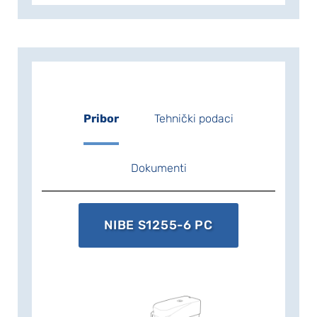
sastavni dio vašeg povezanog doma.
Pametna tehnologija automatski
prilagođava unutarnju klimu, dok
pomoću telefona ili tableta imate
potpunu kontrolu. Pružajući
maksimalnu udobnost i minimalnu
potrošnju energije, i pritom istovremeno
Pribor
Tehnički podaci
čineći uslugu prirodi.
Dokumenti
NIBE S1255-6 PC