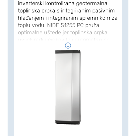
inverterski kontrolirana geotermalna
toplinska crpka s integriranim pasivnim
hlađenjem i integriranim spremnikom za
toplu vodu. NIBE S1255 PC pruža
optimalne uštede jer toplinska crpka
uvijek radi učinkovito i automatski se
prilagođava potrebama za grijanjem
vašeg doma tijekom cijele godine. Tvrtka
NIBE lider je na području inverterske
tehnologije, s višegodišnjim iskustvom u
proizvodnji crpki za grijanje s
promjenjivim izvorom topline i s jednim
od najvećih asortimana proizvoda na
tržištu. NIBE S1255 PC ima visoki faktor
sezonskih performanci, što rezultira
minimalnim operativnim troškovima.
Toplinska crpka dostupna je u izlaznoj
veličini: 1,5 – 6 kW. S integriranim Wi-Fi
funkcijom, serija S predstavlja prirodni