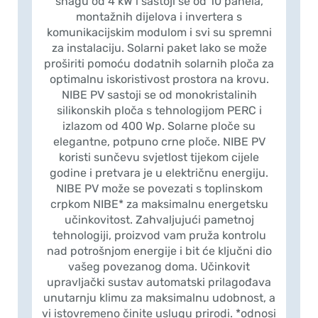
snagu od 4 kW i sastoji se od 10 panela,
montažnih dijelova i invertera s
komunikacijskim modulom i svi su spremni
za instalaciju. Solarni paket lako se može
proširiti pomoću dodatnih solarnih ploča za
optimalnu iskoristivost prostora na krovu.
NIBE PV sastoji se od monokristalinih
silikonskih ploča s tehnologijom PERC i
izlazom od 400 Wp. Solarne ploče su
elegantne, potpuno crne ploče. NIBE PV
koristi sunčevu svjetlost tijekom cijele
godine i pretvara je u električnu energiju.
NIBE PV može se povezati s toplinskom
crpkom NIBE* za maksimalnu energetsku
učinkovitost. Zahvaljujući pametnoj
tehnologiji, proizvod vam pruža kontrolu
nad potrošnjom energije i bit će ključni dio
vašeg povezanog doma. Učinkovit
upravljački sustav automatski prilagođava
unutarnju klimu za maksimalnu udobnost, a
vi istovremeno činite uslugu prirodi. *odnosi