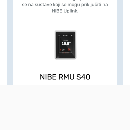
se na sustave koji se mogu priključiti na
NIBE Uplink.
NIBE RMU S40
NIBE RMU S40 je sobna jedinica s dodirnim
zaslonom od 2,8" s ugrađenim senzorima
temperature i vlage. Koristi se za
upravljanje toplinskom crpkom/unutarnjim
modulom iz NIBE serije S iz druge prostorije
u kući, a ne samo iz one u kojoj se nalazi
toplinska crpka. NIBE serija S prirodan je dio