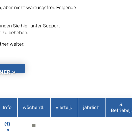
 aber nicht wartungsfrei. Folgende
finden Sie hier unter Support
r zu beheben.
tner weiter.
NER »
3.
Info
wöchentl.
viertelj.
jährlich
Betriebsj.
(1)
▀