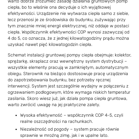
warto dobrze zrozumieć zasadę działania gruntowych pomp
ciepła, bo to właśnie ona decyduje o ich wyjątkowej
efektywności. Urządzenie nie wytwarza ciepła samo z siebie,
lecz przenosi je ze środowiska do budynku, zużywając przy
tym znacznie mniej energii elektrycznej, niż oddaje w postaci
ciepła. Współczynnik efektywności COP wynosi zazwyczaj od
4 do 5, co oznacza, że z jednej kilowatogodziny prądu można
uzyskać nawet pięć kilowatogodzin ciepła.
Schemat instalacji gruntowej pompy ciepła obejmuje: kolektor,
sprężarkę, skraplacz oraz wewnętrzny system dystrybucji –
wszystkie elementy pracują w zamkniętym, automatycznym
obiegu. Sterownik na bieżąco dostosowuje pracę urządzenia
do zapotrzebowania budynku, bez potrzeby ręcznej
interwencji. System jest szczególnie wydajny w połączeniu z
ogrzewaniem podłogowym, które wymaga niskich temperatur
zasilania. Skoro wiesz już, jak działa pompa ciepła gruntowa,
warto zwrócić uwagę na jej praktyczne zalety.
Wysoka efektywność – współczynnik COP 4-5, czyli
realne oszczędności na rachunkach.
Niezależność od pogody – system pracuje równie
sprawnie w mroźną zimę, jak i w upalnе lato.