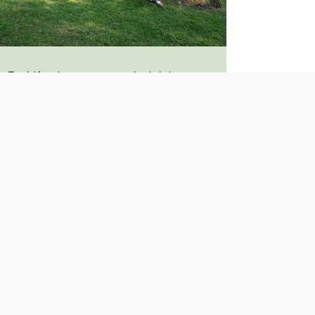
Znajdź autoryzowanego instalatora
INSTALATORZY>>