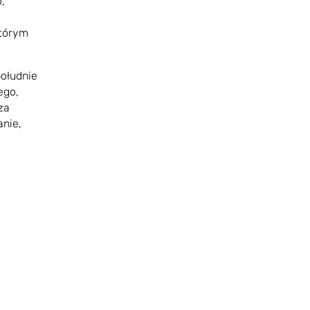
,
którym
południe
ego,
za
anie,