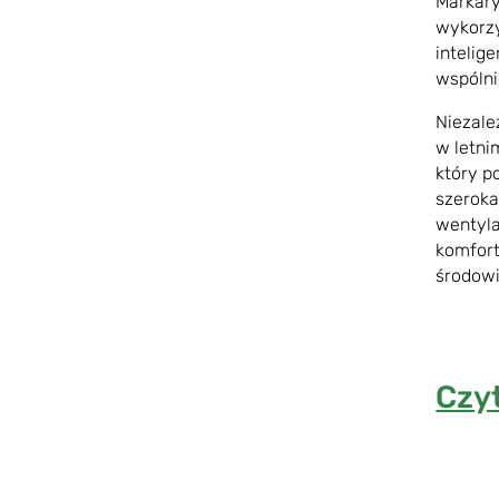
Markary
wykorzy
intelig
wspólni
Niezale
w letni
który p
szeroka
wentyla
komfort
środowi
Czyt