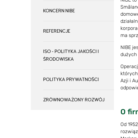
Småland
KONCERN NIBE
domoweg
działal
korpora
REFERENCJE
ma sprz
NIBE je
ISO - POLITYKA JAKOŚCI I
dużych 
ŚRODOWISKA
Operacj
których
POLITYKA PRYWATNOŚCI
Azji i 
odpowie
ZRÓWNOWAŻONY ROZWÓJ
O fi
Od 1952
rozwiąz