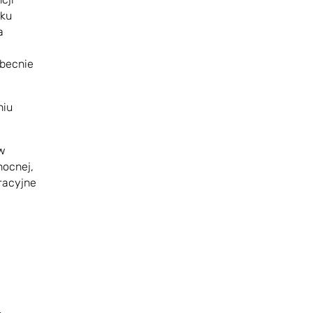
tku
a
obecnie
niu
 w
nocnej,
racyjne