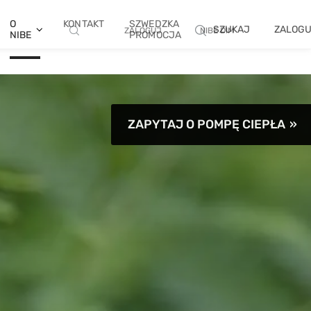
O
KONTAKT
SZWEDZKA
SZUKAJ
ZALOG
ZALOGUJ
NIBE DIM
NIBE
PROMOCJA
ZAPYTAJ O POMPĘ CIEPŁA