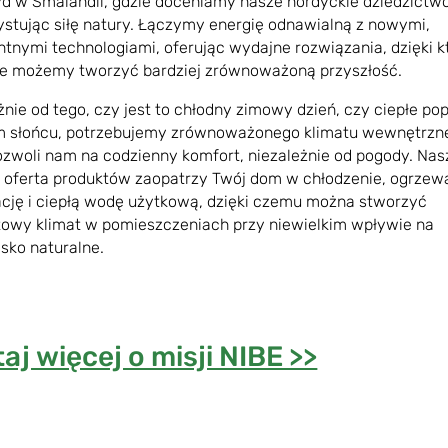
d w Smalandii, gdzie doceniamy nasze nordyckie dziedzictwo
stując siłę natury. Łączymy energię odnawialną z nowymi,
entnymi technologiami, oferując wydajne rozwiązania, dzięki 
e możemy tworzyć bardziej zrównoważoną przyszłość.
żnie od tego, czy jest to chłodny zimowy dzień, czy ciepłe po
m słońcu, potrzebujemy zrównoważonego klimatu wewnętrzn
ozwoli nam na codzienny komfort, niezależnie od pogody. Nas
 oferta produktów zaopatrzy Twój dom w chłodzenie, ogrzew
cję i ciepłą wodę użytkową, dzięki czemu można stworzyć
owy klimat w pomieszczeniach przy niewielkim wpływie na
sko naturalne.
aj więcej o misji NIBE >>