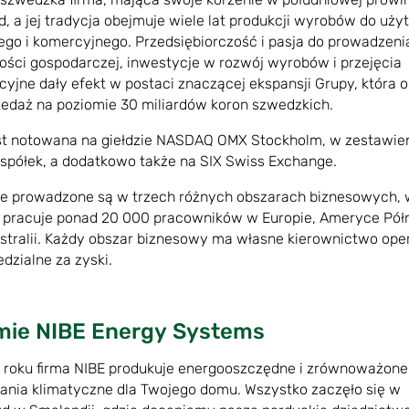
, a jej tradycja obejmuje wiele lat produkcji wyrobów do uży
o i komercyjnego. Przedsiębiorczość i pasja do prowadzeni
ności gospodarczej, inwestycje w rozwój wyrobów i przejęcia
cyjne dały efekt w postaci znaczącej ekspansji Grupy, która 
edaż na poziomie 30 miliardów koron szwedzkich.
st notowana na giełdzie NASDAQ OMX Stockholm, w zestawie
spółek, a dodatkowo także na SIX Swiss Exchange.
e prowadzone są w trzech różnych obszarach biznesowych,
 pracuje ponad 20 000 pracowników w Europie, Ameryce Pół
Australii. Każdy obszar biznesowy ma własne kierownictwo ope
dzialne za zyski.
rmie NIBE Energy Systems
 roku firma NIBE produkuje energooszczędne i zrównoważone
ania klimatyczne dla Twojego domu. Wszystko zaczęło się w