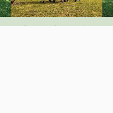
Zobacz nasze obiekty referencyjne
OBIEKTY REFERENCYJNE >>