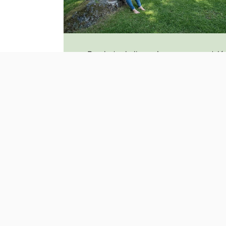
Dowiedz się ile możesz zaoszczędzić
montując pompę ciepła
KALKULATOR OSZCZĘDNOŚCI
>>