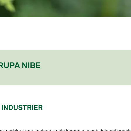
RUPA NIBE
 INDUSTRIER
 szwedzka firma, mająca swoje korzenie w południowej prowin