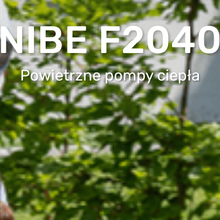
NIBE F204
Powietrzne pompy ciepła