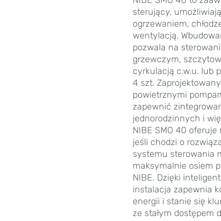
sterujący, umożliwiaj
ogrzewaniem, chłodzen
wentylacją. Wbudowan
pozwala na sterowani
grzewczym, szczytow
cyrkulacją c.w.u. lub
4 szt. Zaprojektowan
powietrznymi pompami
zapewnić zintegrowa
jednorodzinnych i wi
NIBE SMO 40 oferuje
jeśli chodzi o rozwią
systemu sterowania 
maksymalnie osiem p
NIBE. Dzięki inteligen
instalacja zapewnia 
energii i stanie się
ze stałym dostępem d