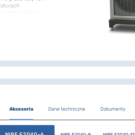
raturach
ąc jednocześnie
zasilania. Efektywna
pie ciepła zapewnić
eniu nawet przy
rznych. Dzięki
 instalacja zapewnia
 stanie się kluczowym
ępem do Internetu.
automatycznie
zeniu dla zapewnienia
 przy tym w sposób
lnego.
Akcesoria
Dane techniczne
Dokumenty
NIBE F2040-6
NIBE F2040-8
NIBE F2040-12