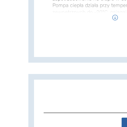
Pompa ciepła działa przy tempe
zewnętrznych do -20°C, osiągaj
temperatury do 58°C po stronie 
funkcja chłodzenia pozwala pom
komfortowy klimat w pomieszcz
wysokich temperaturach zewnęt
inteligentnej technice cyfrowej,
kontrolę nad zużyciem energii i
elementem domu ze stałym dost
Skuteczny system sterowania 
dostosowuje klimat w pomieszc
maksymalnego komfortu, działa
przyjazny dla środowiska natura