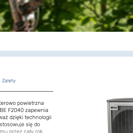
Zalety
terowo powietrzna
IBE F2040 zapewnia
aż dzięki technologii
stosowuje się do
mu przez cały rok.