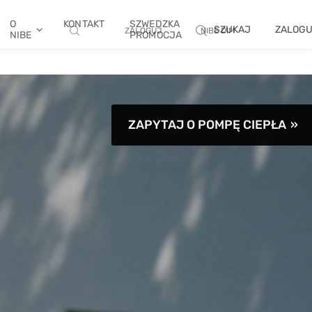
O
KONTAKT
SZWEDZKA
SZUKAJ
ZALOG
ZALOGUJ
NIBE DIM
NIBE
PROMOCJA
ZAPYTAJ O POMPĘ CIEPŁA