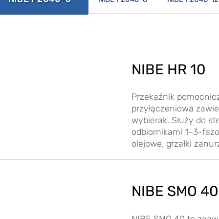
NIBE HR 10
Przekaźnik pomocnicz
przyłączeniowa zawier
wybierak. Służy do s
odbiornikami 1–3-fazo
olejowe, grzałki zanu
NIBE SMO 40
NIBE SMO 40 to zaa