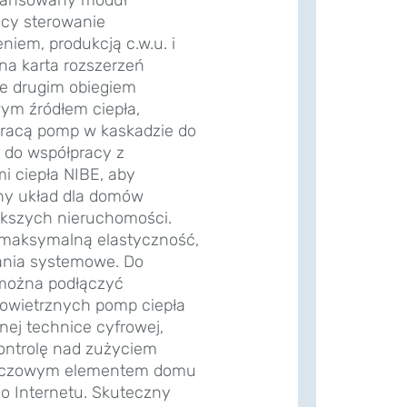
ący sterowanie
iem, produkcją c.w.u. i
a karta rozszerzeń
e drugim obiegiem
ym źródłem ciepła,
 pracą pomp w kaskadzie do
y do współpracy z
 ciepła NIBE, aby
ny układ dla domów
ększych nieruchomości.
 maksymalną elastyczność,
zania systemowe. Do
można podłączyć
owietrznych pomp ciepła
tnej technice cyfrowej,
kontrolę nad zużyciem
 kluczowym elementem domu
o Internetu. Skuteczny