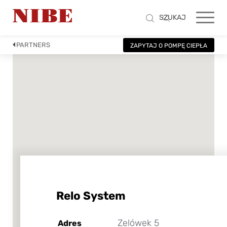
SZUKAJ
PARTNERS
ZAPYTAJ O POMPĘ CIEPŁA
Relo System
Zelówek 5
Adres