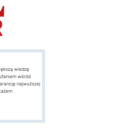
iększą wiedzę 
aufaniem wśród 
arancję najwyższej 
ntażem 