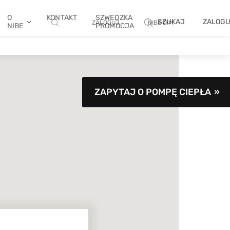
O
KONTAKT
SZWEDZKA
SZUKAJ
ZALOG
ZALOGUJ
NIBE DIM
NIBE
PROMOCJA
ZAPYTAJ O POMPĘ CIEPŁA