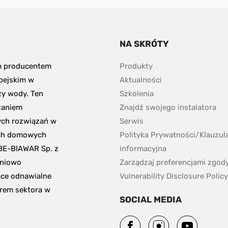
NA SKRÓTY
m producentem 
Produkty
pejskim w 
Aktualności
y wody. Ten 
Szkolenia
aniem 
Znajdź swojego instalatora
ch rozwiązań w 
Serwis
ch domowych 
Polityka Prywatności/Klauzula
BE-BIAWAR Sp. z 
informacyjna 
niowo 
Zarządzaj preferencjami zgod
ce odnawialne 
Vulnerability Disclosure Policy
erem sektora w 
SOCIAL MEDIA