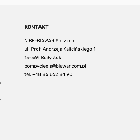
KONTAKT
NIBE-BIAWAR Sp. z o.o.
ul. Prof. Andrzeja Kalicińskiego 1
15-569 Białystok
pompyciepla@biawar.com.pl
tel. +48 85 662 84 90
 
y
pdf, 153.9 kB.