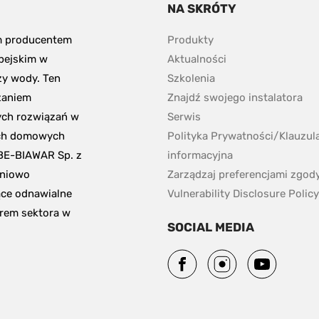
NA SKRÓTY
m producentem 
Produkty
pejskim w 
Aktualności
y wody. Ten 
Szkolenia
aniem 
Znajdź swojego instalatora
ch rozwiązań w 
Serwis
ch domowych 
Polityka Prywatności/Klauzula
BE-BIAWAR Sp. z 
informacyjna 
niowo 
Zarządzaj preferencjami zgod
ce odnawialne 
Vulnerability Disclosure Policy
erem sektora w 
SOCIAL MEDIA