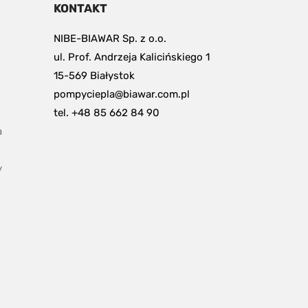
KONTAKT
NIBE-BIAWAR Sp. z o.o.
ul. Prof. Andrzeja Kalicińskiego 1
15-569 Białystok
pompyciepla@biawar.com.pl
tel. +48 85 662 84 90
 
y
pdf, 153.9 kB.