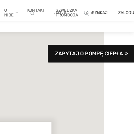
O
KONTAKT
SZWEDZKA
SZUKAJ
ZALOG
ZALOGUJ
NIBE DIM
NIBE
PROMOCJA
ZAPYTAJ O POMPĘ CIEPŁA