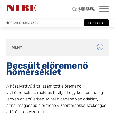
KERESÉS
KERESÉS
FOGALOMJEGYZÉK
KAPCSOLAT
MENY
Becsült előremenő 
hőmérséklet
A hőszivattyú által számított előremenő 
vízhőmérséklet, mely biztosítja, hogy kellően meleg 
legyen az épületben. Minél hidegebb van odakint, 
annál magasabb előrmenő vízhőmérséklet szükséges 
a fűtési rendszernek.