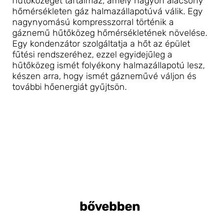
hűtőközeget tartalmaz, amely nagyon alacsony 
hőmérsékleten gáz halmazállapotúvá válik. Egy 
nagynyomású kompresszorral történik a 
gáznemű hűtőközeg hőmérsékletének növelése. 
Egy kondenzátor szolgáltatja a hőt az épület 
fűtési rendszeréhez, ezzel egyidejűleg a 
hűtőközeg ismét folyékony halmazállapotú lesz, 
készen arra, hogy ismét gázneművé váljon és 
további hőenergiát gyűjtsön.
bővebben