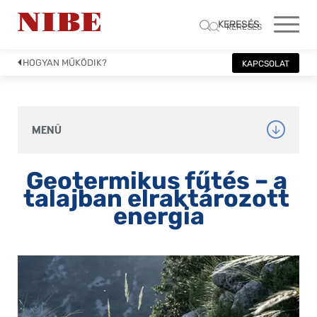
KERESÉS
KERESÉS
HOGYAN MŰKÖDIK?
KAPCSOLAT
MENÜ
Geotermikus fűtés – a 
talajban elraktározott 
energia