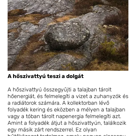
A hőszivattyú teszi a dolgát
A hőszivattyú összegyűjti a talajban tárolt 
hőenergiát, és felmelegíti a vizet a zuhanyzók és 
a radiátorok számára. A kollektorban lévő 
folyadék kering és eközben a mélyen a talajban 
vagy a tóban tárolt napenergia felmelegíti azt. 
Amint a folyadék átjut a hőszivattyún, találkozik 
egy másik zárt rendszerrel. Ez olyan 