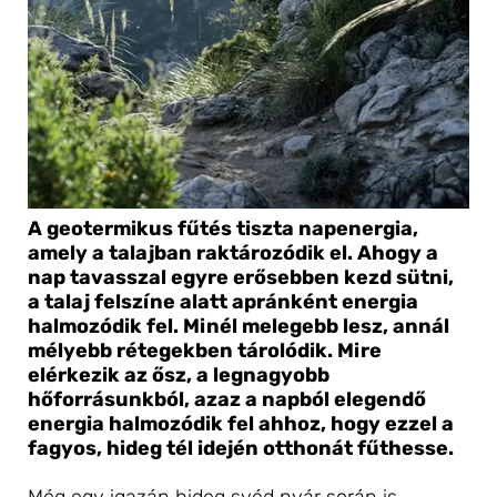
A geotermikus fűtés tiszta napenergia, 
amely a talajban raktározódik el. Ahogy a 
nap tavasszal egyre erősebben kezd sütni, 
a talaj felszíne alatt apránként energia 
halmozódik fel. Minél melegebb lesz, annál 
mélyebb rétegekben tárolódik. Mire 
elérkezik az ősz, a legnagyobb 
hőforrásunkból, azaz a napból elegendő 
energia halmozódik fel ahhoz, hogy ezzel a 
fagyos, hideg tél idején otthonát fűthesse.
Még egy igazán hideg svéd nyár során is 