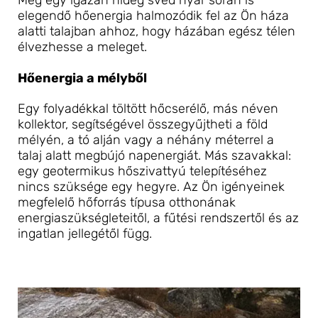
elegendő hőenergia halmozódik fel az Ön háza 
alatti talajban ahhoz, hogy házában egész télen 
élvezhesse a meleget.
Hőenergia a mélyből
Egy folyadékkal töltött hőcserélő, más néven 
kollektor, segítségével összegyűjtheti a föld 
mélyén, a tó alján vagy a néhány méterrel a 
talaj alatt megbújó napenergiát. Más szavakkal: 
egy geotermikus hőszivattyú telepítéséhez 
nincs szüksége egy hegyre. Az Ön igényeinek 
megfelelő hőforrás típusa otthonának 
energiaszükségleteitől, a fűtési rendszertől és az 
ingatlan jellegétől függ.