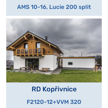
AMS 10-16, Lucie 200 split
RD Kopřivnice
F2120-12+VVM 320