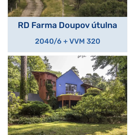
RD Farma Doupov útulna
2040/6 + VVM 320