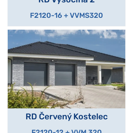
F2120-16 + VVMS320
RD Červený Kostelec
F2120-12 + VVM 320