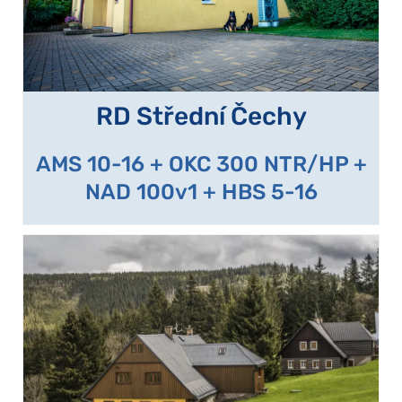
RD Střední Čechy
AMS 10-16 + OKC 300 NTR/HP +
NAD 100v1 + HBS 5-16