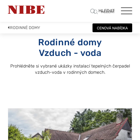
HLEDAT
HLEDAT
RODINNÉ DOMY
CENOVÁ NABÍDKA
Rodinné domy
Vzduch - voda
Prohlédněte si vybrané ukázky instalací tepelných čerpadel
vzduch-voda v rodinných domech.