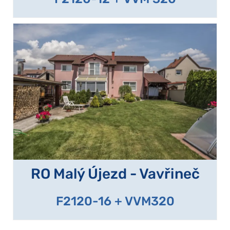
RO Malý Újezd - Vavřineč
F2120-16 + VVM320