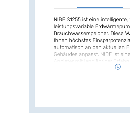
NIBE S1255 ist eine intelligente
leistungsvariable Erdwärmepump
Brauchwasserspeicher. Diese 
Ihnen höchstes Einsparpotenzial
automatisch an den aktuellen E
Gebäudes anpasst. NIBE ist ein
Anbieter mit langjähriger Erfa
leistungsvariabler Wärmepumpe
eine der umfassendsten Produk
Markt.