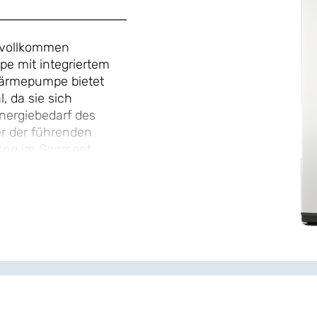
, vollkommen
e mit integriertem
Wärmepumpe bietet
, da sie sich
nergiebedarf des
er der führenden
hrung im Segment
n und verfügt über
tpaletten auf dem