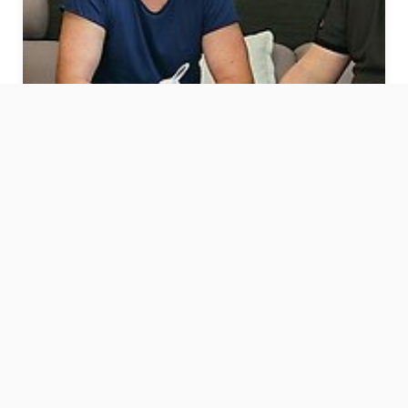
Kompetente Beratung
vor dem Kauf
Für Ihr Wärmepumpen-Projekt können Sie
sich direkt beim bevorzugen Handelspartner
in der Schweiz melden.
Bevorzugter Handelspartner
finden »