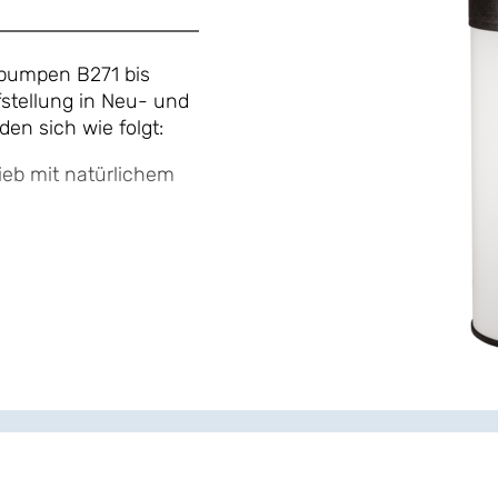
umpen B271 bis
fstellung in Neu- und
en sich wie folgt:
ieb mit natürlichem
für den Anschluss
l
e Keller, Vorrats-,
denen beispielsweise
uhe, des
chmaschine genutzt