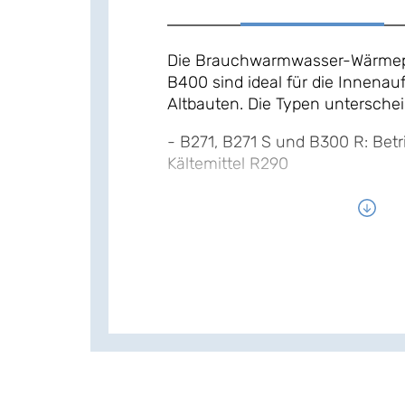
Die Brauchwarmwasser-Wärmep
B400 sind ideal für die Innenau
Altbauten. Die Typen unterscheid
- B271, B271 S und B300 R: Betr
Kältemittel R290
- B271 S und B400 S: Register 
einer thermischen Solaranlage
- B300 R: Behälter aus Edelstah
Aufstellungsorte sind idealerweis
Heizungs- oder Waschraum, in 
auch die Abwärme der Gefriertr
Wäschetrockners oder der Was
werden kann.