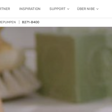
RTNER
INSPIRATION
SUPPORT
ÜBER NIBE
MEPUMPEN
B271-B400