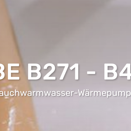
BE B271 - B
rauchwarmwasser-Wärmepump