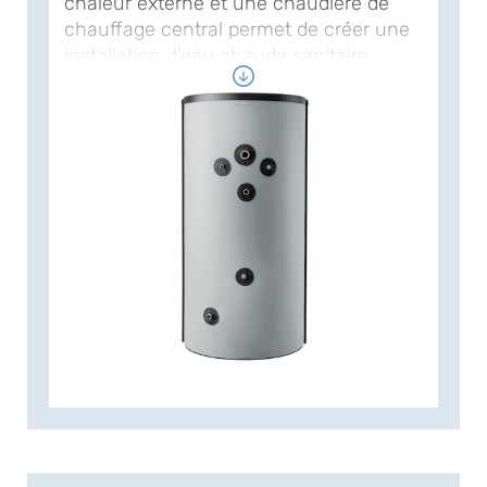
chaleur externe et une chaudière de
chauffage central permet de créer une
installation d'eau chaude sanitaire
professionnelle, par exemple pour un
immeuble d'appartements, un hôpital ou
un hôtel. Les ballons NIBE EKS EX sont
revêtus de cuivre résistant à la
corrosion et pourvus d'un tuyau
d'injection d'admission unique qui
garantit un apport en eau chaude
sanitaire adéquat - et par conséquent le
bon fonctionnement du système de
recharge. Les ballons NIBE EKS-EX sont
isolés de manière efficace et écologique
afin de limiter autant que possible la
perte thermique. L'isolation étant
amovible, ils peuvent être facilement
manipulés et installés. Grâce à la faible
puissance installée des ballons, les