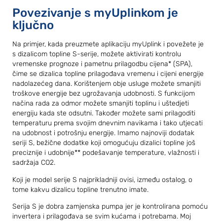
Povezivanje s myUplinkom je
ključno
Na primjer, kada preuzmete aplikaciju myUplink i povežete je
s dizalicom topline S-serije, možete aktivirati kontrolu
vremenske prognoze i pametnu prilagodbu cijena* (SPA),
čime se dizalica topline prilagođava vremenu i cijeni energije
nadolazećeg dana. Korištenjem obje usluge možete smanjiti
troškove energije bez ugrožavanja udobnosti. S funkcijom
načina rada za odmor možete smanjiti toplinu i uštedjeti
energiju kada ste odsutni. Također možete sami prilagoditi
temperaturu prema svojim dnevnim navikama i tako utjecati
na udobnost i potrošnju energije. Imamo najnoviji dodatak
seriji S, bežične dodatke koji omogućuju dizalici topline još
preciznije i udobnije** podešavanje temperature, vlažnosti i
sadržaja CO2.
Koji je model serije S najprikladniji ovisi, između ostalog, o
tome kakvu dizalicu topline trenutno imate.
Serija S je dobra zamjenska pumpa jer je kontrolirana pomoću
invertera i prilagođava se svim kućama i potrebama. Moj