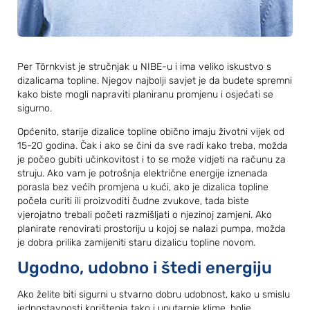
Per Törnkvist je stručnjak u NIBE-u i ima veliko iskustvo s
dizalicama topline. Njegov najbolji savjet je da budete spremni
kako biste mogli napraviti planiranu promjenu i osjećati se
sigurno.
Općenito, starije dizalice topline obično imaju životni vijek od
15-20 godina. Čak i ako se čini da sve radi kako treba, možda
je počeo gubiti učinkovitost i to se može vidjeti na računu za
struju. Ako vam je potrošnja električne energije iznenada
porasla bez većih promjena u kući, ako je dizalica topline
počela curiti ili proizvoditi čudne zvukove, tada biste
vjerojatno trebali početi razmišljati o njezinoj zamjeni. Ako
planirate renovirati prostoriju u kojoj se nalazi pumpa, možda
je dobra prilika zamijeniti staru dizalicu topline novom.
Ugodno, udobno i štedi energiju
Ako želite biti sigurni u stvarno dobru udobnost, kako u smislu
jednostavnosti korištenja tako i unutarnje klime, bolje