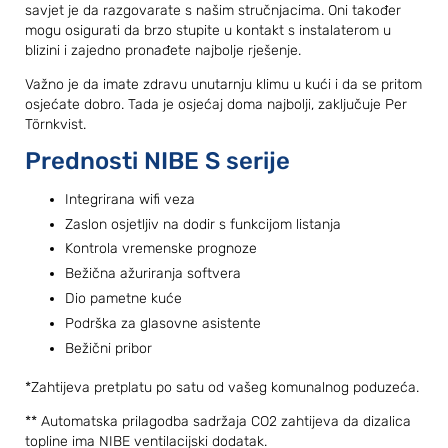
savjet je da razgovarate s našim stručnjacima. Oni također
mogu osigurati da brzo stupite u kontakt s instalaterom u
blizini i zajedno pronađete najbolje rješenje.
Važno je da imate zdravu unutarnju klimu u kući i da se pritom
osjećate dobro. Tada je osjećaj doma najbolji, zaključuje Per
Törnkvist.
Prednosti NIBE S serije
Integrirana wifi veza
Zaslon osjetljiv na dodir s funkcijom listanja
Kontrola vremenske prognoze
Bežična ažuriranja softvera
Dio pametne kuće
Podrška za glasovne asistente
Bežični pribor
*Zahtijeva pretplatu po satu od vašeg komunalnog poduzeća.
** Automatska prilagodba sadržaja CO2 zahtijeva da dizalica
topline ima NIBE ventilacijski dodatak.