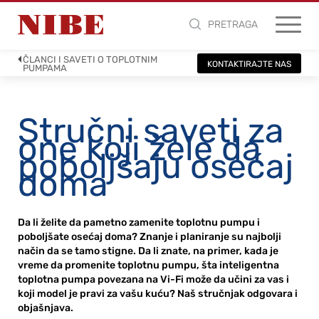
PRETRAGA
ČLANCI I SAVETI O TOPLOTNIM
KONTAKTIRAJTE NAS
PUMPAMA
Stručni saveti za
one koji žele da
poboljšaju osećaj
doma
Da li želite da pametno zamenite toplotnu pumpu i
poboljšate osećaj doma? Znanje i planiranje su najbolji
način da se tamo stigne. Da li znate, na primer, kada je
vreme da promenite toplotnu pumpu, šta inteligentna
toplotna pumpa povezana na Vi-Fi može da učini za vas i
koji model je pravi za vašu kuću? Naš stručnjak odgovara i
objašnjava.