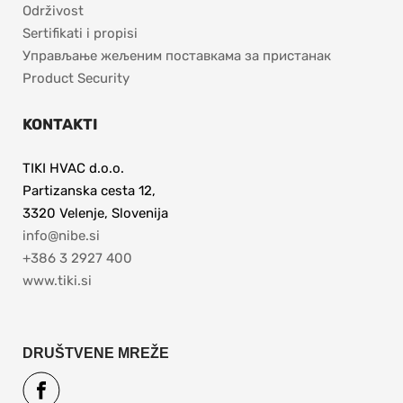
Održivost
Sertifikati i propisi
Управљање жељеним поставкама за пристанак
Product Security
KONTAKTI
TIKI HVAC d.o.o.
Partizanska cesta 12,
3320 Velenje, Slovenija
info@nibe.si
+386 3 2927 400
www.tiki.si
DRUŠTVENE MREŽE