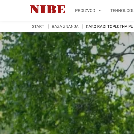
PROIZVODI
TEHNOLOGI
START
BAZA ZNANJA
KAKO RADI TOPLOTNA P