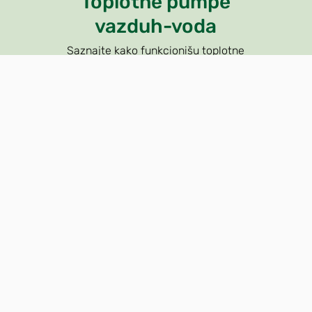
Toplotne pumpe
vazduh-voda
Saznajte kako funkcionišu toplotne
pumpe izvora vazduha
Saznajte više »
 prava za vas?
NIBE 
? Pričaj sa nama. Takođe
Ovde u NIBE-u, ozbiljno
 kontakt s najbližim
klime i imamo širok spek
 NAS
PROVER