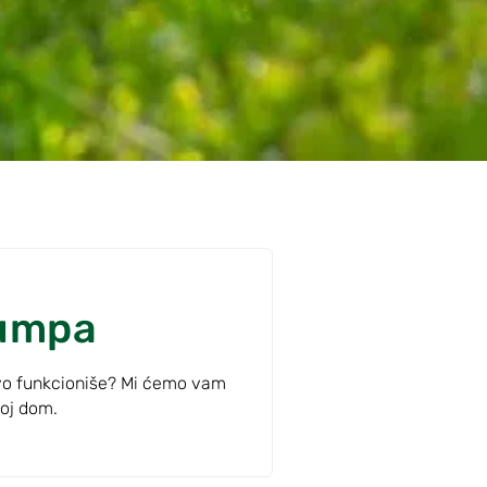
pumpa
avo funkcioniše? Mi ćemo vam
voj dom.