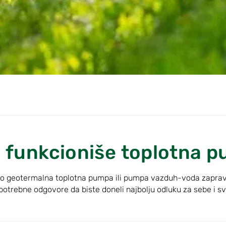
 funkcioniše toplotna 
 kako geotermalna toplotna pumpa ili pumpa vazduh-voda zapr
 potrebne odgovore da biste doneli najbolju odluku za sebe i s