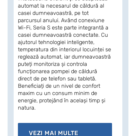
automat la necesarul de căldură al
căldură
casei dumneavoastră, pe tot
economi
parcursul anului. Având conexiune
aceast
Wi-Fi, Seria S este parte integrantă a
necesar
casei dumneavoastră conectate. Cu
dumnea
ajutorul tehnologiei inteligente,
coefici
temperatura din interiorul locuinței se
ridicat
reglează automat, iar dumneavoastră
minime
puteți monitoriza și controla
funcționarea pompei de căldură
direct de pe telefon sau tabletă.
V
Beneficiați de un nivel de confort
maxim cu un consum minim de
energie, protejând în același timp și
natura.
VEZI MAI MULTE