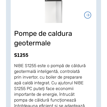
Pompe de caldura
Pom
geotermale
geo
S1255
S1155
NIBE S1255 este o pompă de căldură
NIBE S
geotermală inteligentă, controlată
geoterm
prin invertor, cu boiler de preparare
prin in
apă caldă integrat. Cu ajutorul NIBE
apă cal
S1255 PC puteți face economii
instala
importante de energie, întrucât
funcție
pompa de căldură funcționează
poate a
întotdeauna eficient și se adaptează
separat