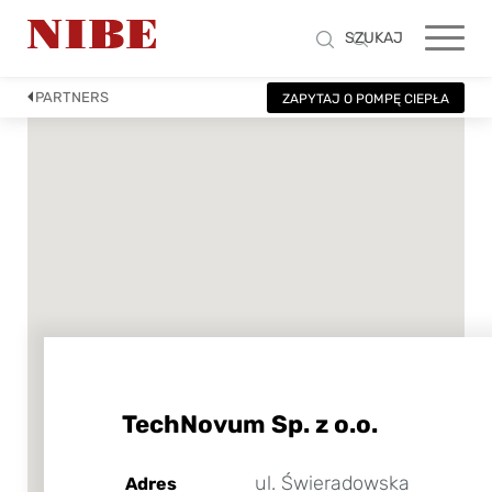
SZUKAJ
PARTNERS
ZAPYTAJ O POMPĘ CIEPŁA
TechNovum Sp. z o.o.
ul. Świeradowska
Adres