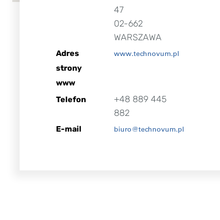
47
02-662
WARSZAWA
Adres
www.technovum.pl
strony
www
+48 889 445
Telefon
882
E-mail
biuro@technovum.pl