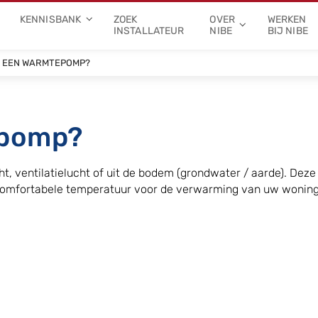
KENNISBANK
ZOEK
OVER
WERKEN
INSTALLATEUR
NIBE
BIJ NIBE
S EEN WARMTEPOMP?
epomp?
ht, ventilatielucht of uit de bodem (grondwater / aarde). D
mfortabele temperatuur voor de verwarming van uw woning,