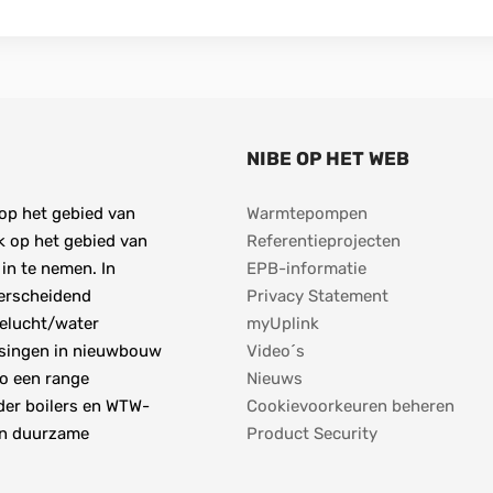
NIBE OP HET WEB
op het gebied van 
Warmtepompen
 op het gebied van 
Referentieprojecten
in te nemen. In 
EPB-informatie
erscheidend 
Privacy Statement
elucht/water 
myUplink
singen in nieuwbouw 
Video´s
o een range 
Nieuws
er boilers en WTW-
Cookievoorkeuren beheren
en duurzame 
Product Security