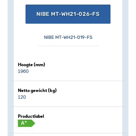
warmtepompboilers in de markt!
NIBE MT-WH21-026-FS
NIBE MT-WH21-019-FS
Hoogte (mm)
1960
Netto gewicht (kg)
120
Productlabel
+
A