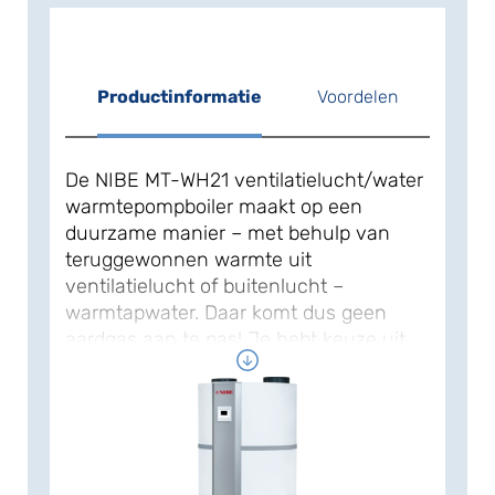
Productinformatie
Voordelen
De NIBE MT-WH21 ventilatielucht/water
warmtepompboiler maakt op een
duurzame manier – met behulp van
teruggewonnen warmte uit
ventilatielucht of buitenlucht –
warmtapwater. Daar komt dus geen
aardgas aan te pas! Je hebt keuze uit
twee versies met een inhoud van 190 of
260 liter. De warmtepompboiler werkt
heel efficiënt. Maakt de NIBE MT-WH21
gebruik van ventilatielucht, dan
vervangt hij de mechanische