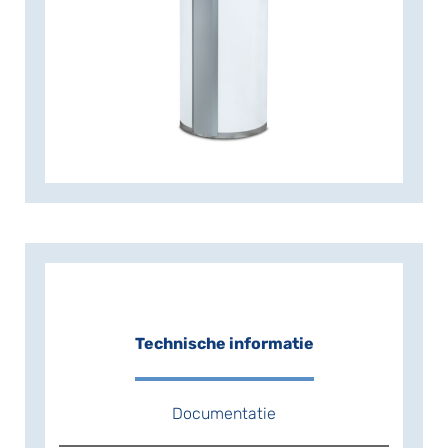
ventilatiebox (mv-box) in je huis en
bedraagt de COP meer dan 4,0. Is je
(nieuwe) huis al voorzien van een
energiezuinige WTW-unit? Dan kan de
warmtepompboiler op buitenlucht
werken. In dat geval bedraagt de COP
(bij een buitentemperatuur van 7°C) nog
steeds meer dan 3,5. De MT-WH21 biedt
een aantal praktische extra’s, zoals
draadloze bediening op afstand
(optioneel), een ingebouwde spiraal voor
het aansluiten van thermische
zonnepanelen (inclusief ingebouwde
zonneboilerregeling). Een belangrijke eis
bij het ontwerp van de
Technische informatie
warmtepompboiler was – behalve een
zeer hoog rendement – beperking van
het geluidsniveau. De MT-WH21 is dan
Documentatie
ook een van de stilste