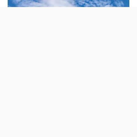
Zo werkt een lucht/water
warmtepomp
Lees meer »