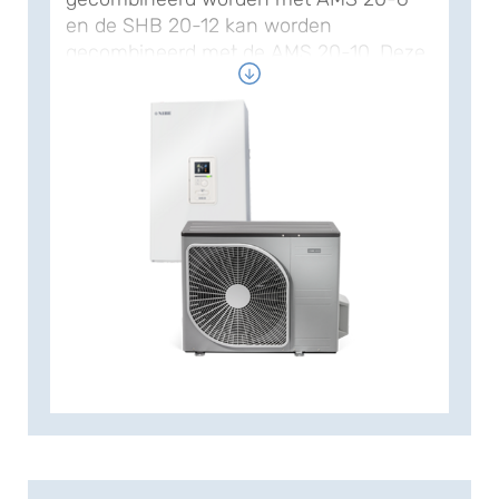
en de SHB 20-12 kan worden
gecombineerd met de AMS 20-10. Deze
binnenunits bevatten naast de
condensor een modulerende pomp, een
geavanceerde regeling, een
driewegklep, een instelbaar elektrisch
element, een expansievat en zelfs een
energiemeter. De SHB 20 is volledig
voorbereid om te combineren met een
boiler naar keuze, waarbij met een 200,
300 of zelfs 350 liter boiler, in staande
of liggende uitvoering een passend
warm water comfort kan worden
gekozen. NIBE heeft in haar assortiment
diverse accessoires, zoals een
kamerthermostaat met kleurendisplay
of kleine buffervaten voor het vergroten
van de cv-inhoud beschikbaar. In zowel