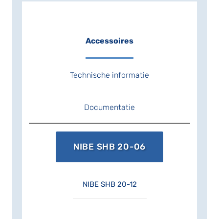
nieuwbouw als bestaande bouw kan
met de ruime keuze aan combinaties
tussen buitenunits, binnenunits,
accessoires én boilers een perfect
Accessoires
passende All-Electric installatie worden
samengesteld.
Technische informatie
Documentatie
NIBE SHB 20-06
NIBE SHB 20-12