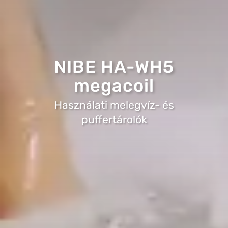
NIBE HA-WH5
megacoil
Használati melegvíz- és
puffertárolók