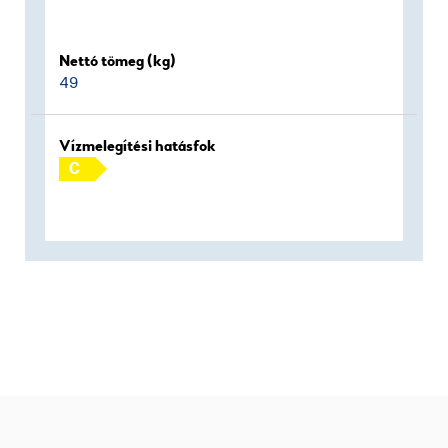
Nettó tömeg (kg)
49
Vízmelegítési hatásfok
C