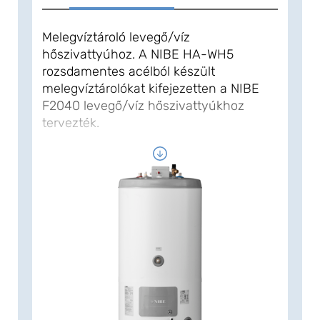
Melegvíztároló levegő/víz
hőszivattyúhoz. A NIBE HA-WH5
rozsdamentes acélból készült
melegvíztárolókat kifejezetten a NIBE
F2040 levegő/víz hőszivattyúkhoz
tervezték.