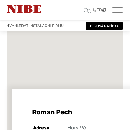
HLEDAT
HLEDAT
VYHLEDAT INSTALAČNÍ FIRMU
CENOVÁ NABÍDKA
Roman Pech
Hory 96
Adresa