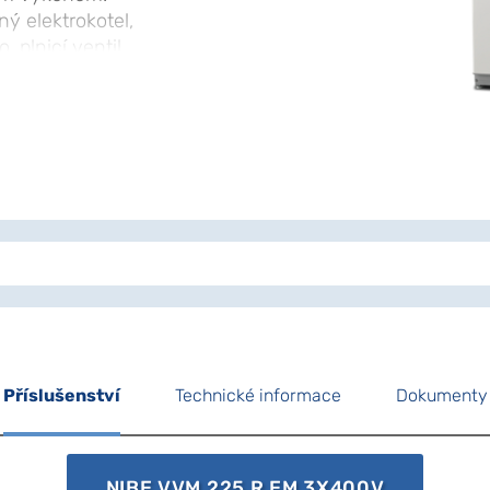
ý elektrokotel,
plnicí ventil,
a expanzní nádobu.
aluje. Chytrá
 vnitřní klima, které
 správy. Poskytuje
otřebu energie a
Příslušenství
Technické informace
Dokumenty
NIBE VVM 225 R EM 3X400V