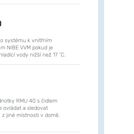
0
ího systému k vnitřním
m NIBE VVM pokud je
adící vody nižší než 17 ˚C.
0
dnotky RMU 40 s čidlem
 ovládat a sledovat
 z jiné místnosti v domě.