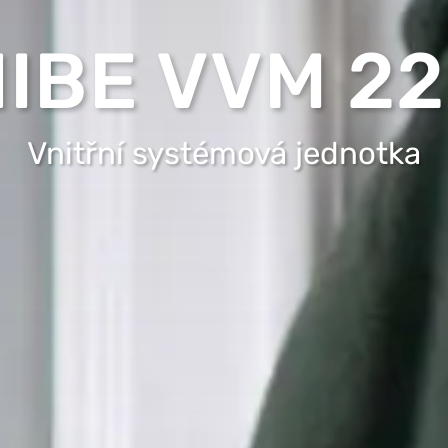
IBE VVM 2
Vnitřní systémová jednotka