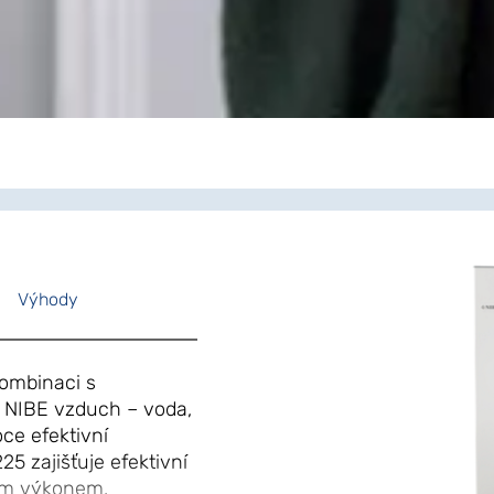
Výhody
ombinaci s
 NIBE vzduch – voda,
ce efektivní
5 zajišťuje efektivní
ým výkonem.