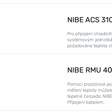
NIBE ACS 31
Pro připojení chladíc
systémovým jednotká
požadována teplota chl
NIBE RMU 4
Pomocí prostorové je
měření teploty můžete
tepelné čerpadlo NIBE
Připojení kabelem.