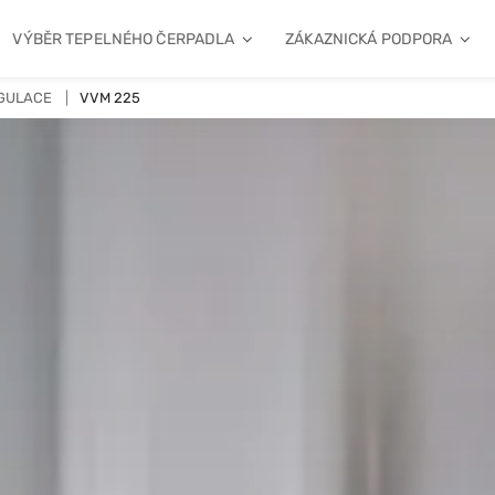
VÝBĚR TEPELNÉHO ČERPADLA
ZÁKAZNICKÁ PODPORA
GULACE
VVM 225