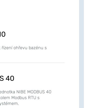
10
k řízení ohřevu bazénu s
S 40
 jednotka NIBE MODBUS 40
okolem Modbus RTU s
systémem.