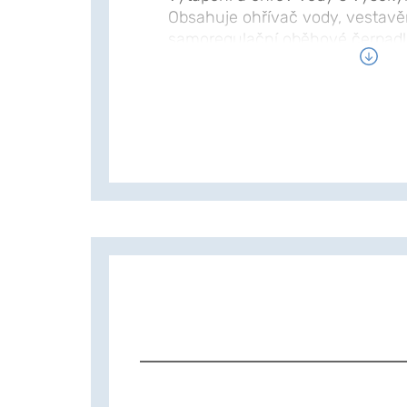
Obsahuje ohřívač vody, vestavěn
samoregulační oběhové čerpadlo, 
manometr, bezpečnostní ventil 
NIBE VVM 225 se jednoduše inst
technologie automaticky upravuje
můžete ovládat pomocí vzdálené
maximální pohodlí, minimální sp
současně šetří životní prostředí.