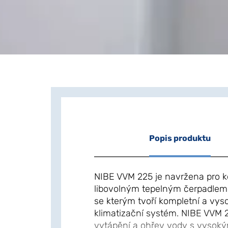
Popis produktu
NIBE VVM 225 je navržena pro k
libovolným tepelným čerpadlem
se kterým tvoří kompletní a vyso
klimatizační systém. NIBE VVM 22
vytápění a ohřev vody s vysok