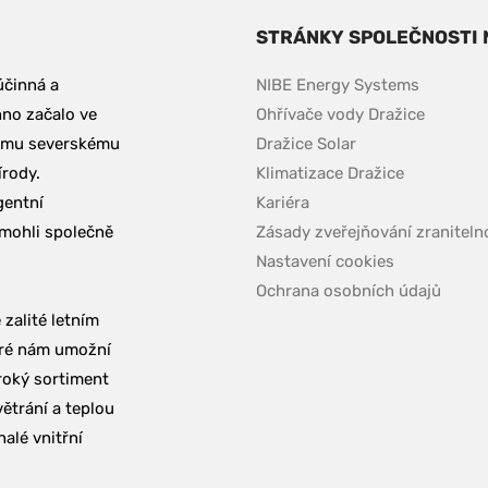
STRÁNKY SPOLEČNOSTI 
činná a 
NIBE Energy Systems
no začalo ve 
Ohřívače vody Dražice
emu severskému 
Dražice Solar
rody. 
Klimatizace Dražice
entní 
Kariéra 
mohli společně 
Zásady zveřejňování zraniteln
Nastavení cookies
Ochrana osobních údajů
zalité letním 
eré nám umožní 
roký sortiment 
ětrání a teplou 
lé vnitřní 