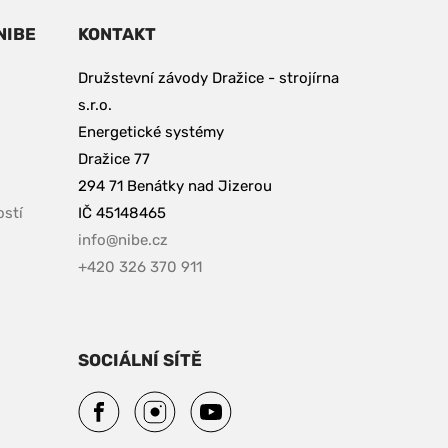
NIBE
KONTAKT
Družstevní závody Dražice - strojírna 
s.r.o. 
Energetické systémy
Dražice 77
294 71 Benátky nad Jizerou
pdf, 153.9 kB.
ostí
IČ 45148465 
info@nibe.cz
+420 326 370 911
SOCIÁLNÍ SÍTĚ