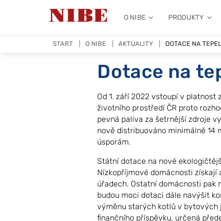
O NIBE
PRODUKTY
START
O NIBE
AKTUALITY
DOTACE NA TEPE
Dotace na te
Od 1. září 2022 vstoupí v platnost
životního prostředí ČR proto rozh
pevná paliva za šetrnější zdroje 
nově distribuováno minimálně 14 m
úsporám.
Státní dotace na nové ekologičtěj
Nízkopříjmové domácnosti získají 
úřadech. Ostatní domácnosti pak 
budou moci dotaci dále navýšit ko
výměnu starých kotlů v bytových 
finančního příspěvku, určená před