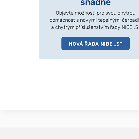
snadné
Objevte možnosti pro svou chytrou
domácnost s novými tepelnými čerpad
a chytrým příslušenstvím řady NIBE „S
NOVÁ ŘADA NIBE „S“