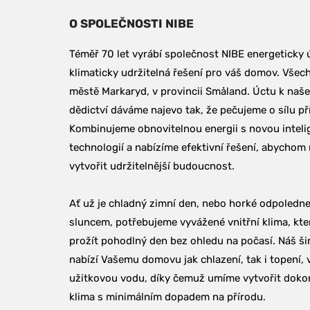
O SPOLEČNOSTI NIBE
Téměř 70 let vyrábí společnost NIBE energeticky ú
klimaticky udržitelná řešení pro váš domov. Všech
městě Markaryd, v provincii Småland. Úctu k naš
dědictví dáváme najevo tak, že pečujeme o sílu pří
Kombinujeme obnovitelnou energii s novou intelig
technologií a nabízíme efektivní řešení, abychom 
vytvořit udržitelnější budoucnost.
Ať už je chladný zimní den, nebo horké odpoledne 
sluncem, potřebujeme vyvážené vnitřní klima, kt
prožít pohodlný den bez ohledu na počasí. Náš ši
nabízí Vašemu domovu jak chlazení, tak i topení, v
užitkovou vodu, díky čemuž umíme vytvořit dokona
klima s minimálním dopadem na přírodu.