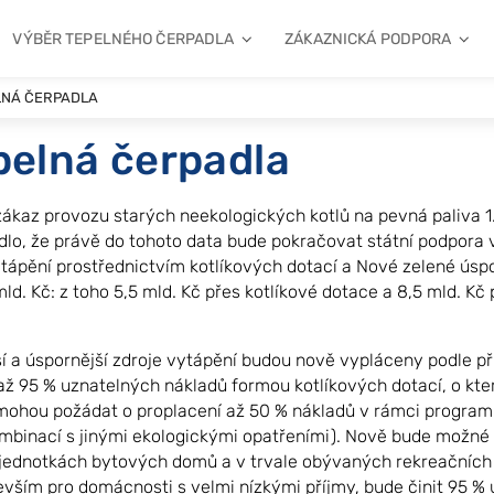
VÝBĚR TEPELNÉHO ČERPADLA
ZÁKAZNICKÁ PODPORA
LNÁ ČERPADLA
pelná čerpadla
 zákaz provozu starých neekologických kotlů na pevná paliva 1. 
odlo, že právě do tohoto data bude pokračovat státní podpor
vytápění prostřednictvím kotlíkových dotací a Nové zelené ú
ld. Kč: z toho 5,5 mld. Kč přes kotlíkové dotace a 8,5 mld. K
ší a úspornější zdroje vytápění budou nově vypláceny podle p
až 95 % uznatelných nákladů formou kotlíkových dotací, o kt
mohou požádat o proplacení až 50 % nákladů v rámci program
mbinací s jinými ekologickými opatřeními). Nově bude možné č
jednotkách bytových domů a v trvale obývaných rekreačních 
evším pro domácnosti s velmi nízkými příjmy, bude činit 95 %