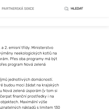
HLEDAT
PARTNERSKÁ SEKCE
HLEDAT
a 2. emisní třídy. Ministerstvo
a výměny neekologických kotlů na
sporám. Přes oba programy má být
č přes program Nová zelená
říjmů jednotlivých domácností.
eré budou moci žádat na krajských
u Nová zelená úsporám (v tom si
erpat finanční prostředky i na
objektech. Maximální výše
 uznatelných nákladů s limitem 130