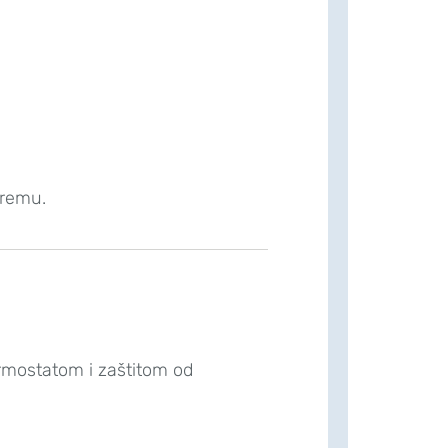
premu.
ermostatom i zaštitom od