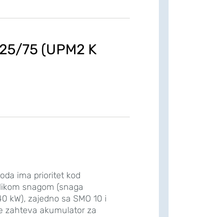
-25/75 (UPM2 K
da ima prioritet kod
elikom snagom (snaga
40 kW), zajedno sa SMO 10 i
e zahteva akumulator za