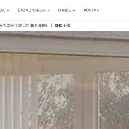
JA
BAZA ZNANJA
O NIBE
KONTAKT
H/VODA TOPLOTNE PUMPE
SMO S40