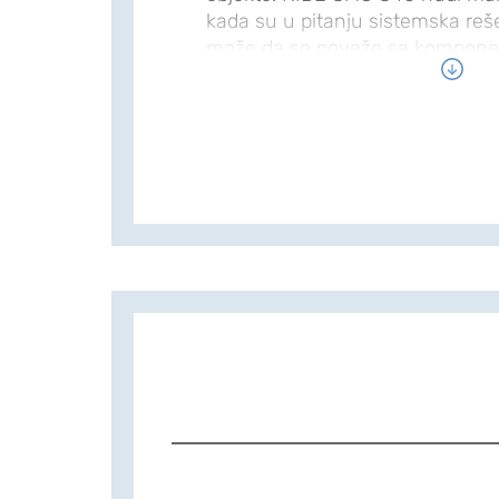
kada su u pitanju sistemska reš
može da se poveže sa kompone
bojler, dodatni izvori toplote i 
specifična za prilagođenu insta
vazduh-voda toplotnih pumpi m
kontrolnim sistemom.