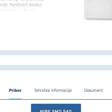
enja. Kontrolni modul
ntama kao što su
druga dodatna oprema
laciju. Do osam NIBE
ože biti povezano sa
Pribor
Tehničke informacije
Dokument
NIBE SMO S40