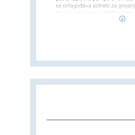
se prilagođava potrebi za grej
tokom cele godine. NIBE je lider 
invertera i ima dugogodišnje isk
geotermalnim toplotnim pumpam
izlazom i jednu od najbogatijih
tržištu. NIBE S1255 PC ima fakto
performansi, što ima za rezulta
rada. Toplotna pumpa je dostupn
snage: 1,5–6 kW. Sa integrisanim 
prirodni deo vašeg umreženog
tehnologija automatski prilagođa
enterijeru dok imate potpunu ko
telefona ili tableta. Pruža maks
minimalnu potrošnju energije i i
čini uslugu.