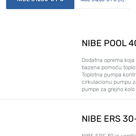
NIBE POOL 4
Dodatna oprema koja
bazena pomoću toplot
Toplotna pumpa kontrol
cirkulacionu pumpu za
pumpe za grejno kolo
NIBE ERS 30
NIBE ERS 30 je ventil