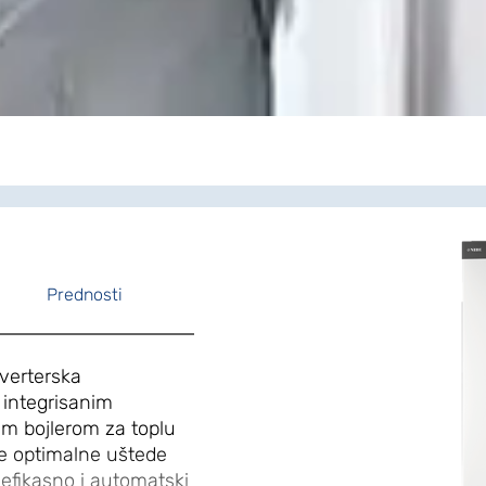
Prednosti
nverterska
integrisanim
im bojlerom za toplu
e optimalne uštede
efikasno i automatski