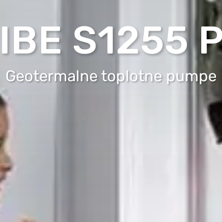
IBE S1255 
Geotermalne toplotne pumpe