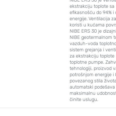
ekstrakciju toplote 
efikasnošću do 94% i
energije. Ventilacija z
koristi u kućama povr
NIBE ERS 30 je dizajni
NIBE geotermalnom t
vazduh-voda toplot
sistem grejanja i venti
za ekstrakciju toplote
toplotne pumpe. Zahv
tehnologiji, proizvod
potrošnjom energije i 
povezanog stila života
automatski podešava k
maksimalnu udobnost, 
činite uslugu.