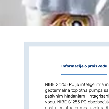
Informacije o proizvodu
NIBE S1255 PC je inteligentna i
geotermalna toplotna pumpa sa 
pasivnim hlađenjem i integrisan
vodu. NIBE S1255 PC obezbeđuj
pošto toplotna pumpa uvek radi 