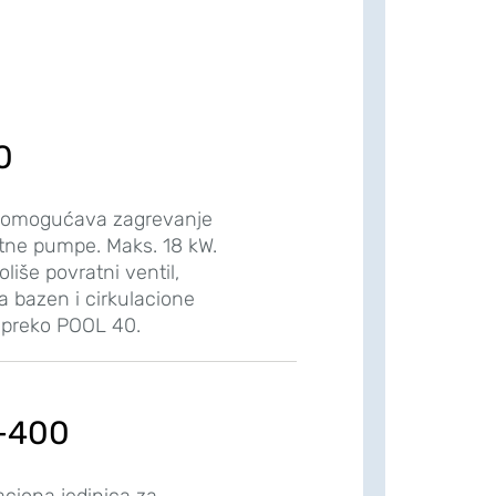
0
 omogućava zagrevanje
ne pumpe. Maks. 18 kW.
iše povratni ventil,
 bazen i cirkulacione
 preko POOL 40.
-400
aciona jedinica za