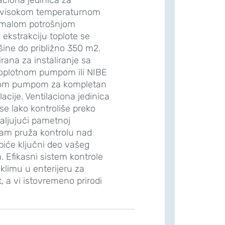
sa visokom temperaturnom
 malom potrošnjom
a ekstrakciju toplote se
šine do približno 350 m2.
rana za instaliranje sa
oplotnom pumpom ili NIBE
nom pumpom za kompletan
lacije. Ventilaciona jedinica
 se lako kontroliše preko
aljujući pametnoj
 vam pruža kontrolu nad
biće ključni deo vašeg
. Efikasni sistem kontrole
limu u enterijeru za
a vi istovremeno prirodi