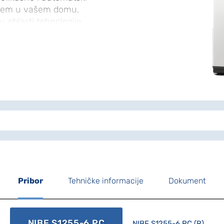
anjem u vašem domu,
u oblasti tehnologije
ustvo sa
a sa varijabilnim
 ponuda proizvoda na
r visokih sezonskih
t minimalne troškove
a u verzijama izlazne
WiFi S serija je
 doma. Pametna
va klimatizaciju u
ntrolu sa svog
imalnu udobnost i
stovremeno prirodi
Pribor
Tehničke informacije
Dokument
NIBE S1255-6 PC
NIBE S1255-6 PC (R)