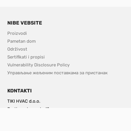
NIBE VEBSITE
Proizvodi
Pametan dom
Održivost
Sertifikati i propisi
pdf, 153.9 kB.
Vulnerability Disclosure Policy
Управљање жељеним поставкама за пристанак
KONTAKTI
TIKI HVAC d.o.o.
Partizanska cesta 12,
3320 Velenje, Slovenija
info@nibe.si